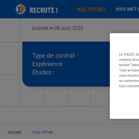
NOS OFFRES
NOS MÉT
publiée le 08 août 2026
Type de contrat :
Le GALEC, éd
contenu et s
Expérience :
bouton “para
"tout accepte
Études :
nous ne pour
ou consentem
tout moment 
›
Accueil
Nos offres