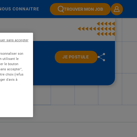
NOUS CONNAITRE
TROUVER MON JOB
nuer sans accepter
ersonnaliser son
JE POSTULE
 utilisant le
er le bouton
 sans accepter",
re choix (refus
ger d'avis à