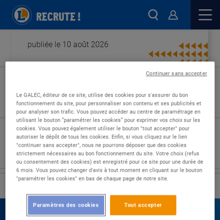
publiée le 10 août 2026
Continuer sans accepter
Type de contrat :
Le GALEC, éditeur de ce site, utilise des cookies pour s'assurer du bon
fonctionnement du site, pour personnaliser son contenu et ses publicités et
Expérience :
pour analyser son trafic. Vous pouvez accéder au centre de paramétrage en
Études :
utilisant le bouton “paramétrer les cookies” pour exprimer vos choix sur les
cookies. Vous pouvez également utiliser le bouton "tout accepter" pour
autoriser le dépôt de tous les cookies. Enfin, si vous cliquez sur le lien
"continuer sans accepter", nous ne pourrons déposer que des cookies
strictement nécessaires au bon fonctionnement du site. Votre choix (refus
ou consentement des cookies) est enregistré pour ce site pour une durée de
6 mois. Vous pouvez changer d'avis à tout moment en cliquant sur le bouton
"paramétrer les cookies" en bas de chaque page de notre site.
›
Accueil
Nos offres
Paramètres des cookies
Tout accepter