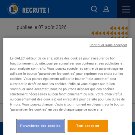
publiée le 07 août 2026
Continuer sans accepter
Type de contrat :
Le GALEC, éditeur de ce site, utilise des cookies pour s'assurer du bon
fonctionnement du site, pour personnaliser son contenu et ses publicités et
Expérience :
pour analyser son trafic. Vous pouvez accéder au centre de paramétrage en
Études :
utilisant le bouton “paramétrer les cookies” pour exprimer vos choix sur les
cookies. Vous pouvez également utiliser le bouton "tout accepter" pour
autoriser le dépôt de tous les cookies. Enfin, si vous cliquez sur le lien
"continuer sans accepter", nous ne pourrons déposer que des cookies
strictement nécessaires au bon fonctionnement du site. Votre choix (refus
ou consentement des cookies) est enregistré pour ce site pour une durée de
6 mois. Vous pouvez changer d'avis à tout moment en cliquant sur le bouton
"paramétrer les cookies" en bas de chaque page de notre site.
›
Accueil
Nos offres
Paramètres des cookies
Tout accepter