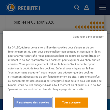
publiée le 06 août 2026
Continuer sans accepter
Type de contrat :
Le GALEC, éditeur de ce site, utilise des cookies pour s'assurer du bon
fonctionnement du site, pour personnaliser son contenu et ses publicités et
Expérience :
pour analyser son trafic. Vous pouvez accéder au centre de paramétrage en
Études :
utilisant le bouton “paramétrer les cookies” pour exprimer vos choix sur les
cookies. Vous pouvez également utiliser le bouton "tout accepter" pour
autoriser le dépôt de tous les cookies. Enfin, si vous cliquez sur le lien
"continuer sans accepter", nous ne pourrons déposer que des cookies
strictement nécessaires au bon fonctionnement du site. Votre choix (refus
ou consentement des cookies) est enregistré pour ce site pour une durée de
6 mois. Vous pouvez changer d'avis à tout moment en cliquant sur le bouton
"paramétrer les cookies" en bas de chaque page de notre site.
›
Accueil
Nos offres
Paramètres des cookies
Tout accepter