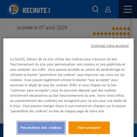
publiée le 07 août 2026
Continuer sans accepter
Type de contrat :
Le GALEC, éditeur de ce site, utilise des cookies pour s'assurer du bon
fonctionnement du site, pour personnaliser son contenu et ses publicités et
Expérience :
pour analyser son trafic. Vous pouvez accéder au centre de paramétrage en
Études :
utilisant le bouton “paramétrer les cookies” pour exprimer vos choix sur les
cookies. Vous pouvez également utiliser le bouton "tout accepter" pour
autoriser le dépôt de tous les cookies. Enfin, si vous cliquez sur le lien
"continuer sans accepter", nous ne pourrons déposer que des cookies
strictement nécessaires au bon fonctionnement du site. Votre choix (refus
ou consentement des cookies) est enregistré pour ce site pour une durée de
6 mois. Vous pouvez changer d'avis à tout moment en cliquant sur le bouton
"paramétrer les cookies" en bas de chaque page de notre site.
›
Accueil
Nos offres
Paramètres des cookies
Tout accepter