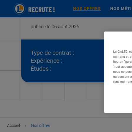
NOS OFFRES
NOS MÉT
publiée le 06 août 2026
Type de contrat :
Le GALEC, éd
contenu et s
Expérience :
bouton “para
"tout accepte
Études :
nous ne pour
ou consentem
tout moment 
›
Accueil
Nos offres