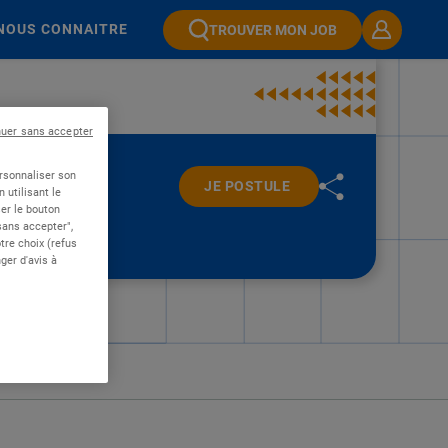
NOUS CONNAITRE
TROUVER MON JOB
nuer sans accepter
ersonnaliser son
JE POSTULE
 utilisant le
er le bouton
 sans accepter",
re choix (refus
ger d'avis à