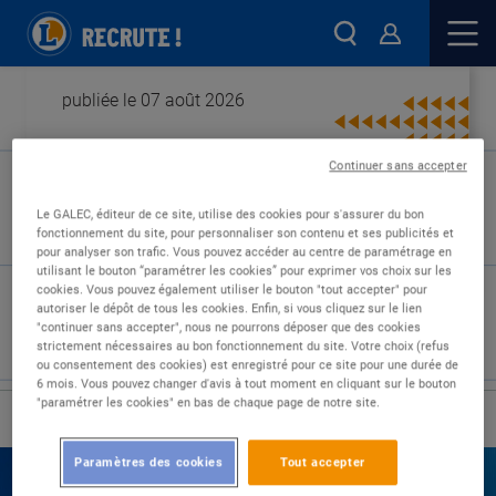
publiée le 07 août 2026
Continuer sans accepter
Type de contrat :
Le GALEC, éditeur de ce site, utilise des cookies pour s'assurer du bon
fonctionnement du site, pour personnaliser son contenu et ses publicités et
Expérience :
pour analyser son trafic. Vous pouvez accéder au centre de paramétrage en
Études :
utilisant le bouton “paramétrer les cookies” pour exprimer vos choix sur les
cookies. Vous pouvez également utiliser le bouton "tout accepter" pour
autoriser le dépôt de tous les cookies. Enfin, si vous cliquez sur le lien
"continuer sans accepter", nous ne pourrons déposer que des cookies
strictement nécessaires au bon fonctionnement du site. Votre choix (refus
ou consentement des cookies) est enregistré pour ce site pour une durée de
6 mois. Vous pouvez changer d'avis à tout moment en cliquant sur le bouton
"paramétrer les cookies" en bas de chaque page de notre site.
›
Accueil
Nos offres
Paramètres des cookies
Tout accepter