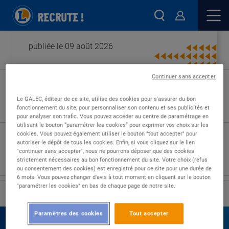
publiée le 09 août 2026
Continuer sans accepter
Type de contrat :
Le GALEC, éditeur de ce site, utilise des cookies pour s'assurer du bon
fonctionnement du site, pour personnaliser son contenu et ses publicités et
Expérience :
pour analyser son trafic. Vous pouvez accéder au centre de paramétrage en
Études :
utilisant le bouton “paramétrer les cookies” pour exprimer vos choix sur les
cookies. Vous pouvez également utiliser le bouton "tout accepter" pour
autoriser le dépôt de tous les cookies. Enfin, si vous cliquez sur le lien
"continuer sans accepter", nous ne pourrons déposer que des cookies
strictement nécessaires au bon fonctionnement du site. Votre choix (refus
ou consentement des cookies) est enregistré pour ce site pour une durée de
6 mois. Vous pouvez changer d'avis à tout moment en cliquant sur le bouton
"paramétrer les cookies" en bas de chaque page de notre site.
›
Accueil
Nos offres
Paramètres des cookies
Tout accepter