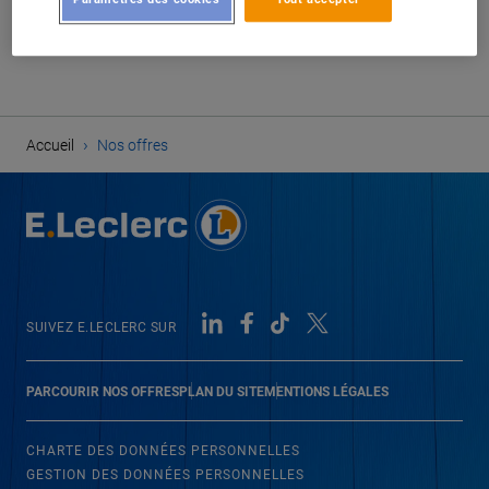
CRÉER UNE ALERTE
›
Accueil
Nos offres
SUIVEZ E.LECLERC SUR
PARCOURIR NOS OFFRES
PLAN DU SITE
MENTIONS LÉGALES
CHARTE DES DONNÉES PERSONNELLES
GESTION DES DONNÉES PERSONNELLES