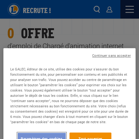
0
OFFRE
d'emploi de Chargé d'animation internet
Continuer sans accepter
FILTRES
ALERTES
Le GALEC, éditeur de ce site, utilise des cookies pour s'assurer du bon
fonctionnement du site, pour personnaliser son contenu et ses publicités et
pour analyser son trafic. Vous pouvez accéder au centre de paramétrage en
utilisant le bouton “paramétrer les cookies” pour exprimer vos choix sur les
cookies. Vous pouvez également utiliser le bouton "tout accepter" pour
DÉSOLÉ, NOUS N'AVONS TROUVÉ
autoriser le dépôt de tous les cookies. Enfin, si vous cliquez sur le lien
"continuer sans accepter", nous ne pourrons déposer que des cookies
AUCUNE OFFRE CORRESPONDANT
strictement nécessaires au bon fonctionnement du site. Votre choix (refus
À VOS CRITÈRES
ou consentement des cookies) est enregistré pour ce site pour une durée de
6 mois. Vous pouvez changer d'avis à tout moment en cliquant sur le bouton
"paramétrer les cookies" en bas de chaque page de notre site.
Soyez alerté quand de nouvelles annonces sont
disponibles :
Paramètres des cookies
Tout accepter