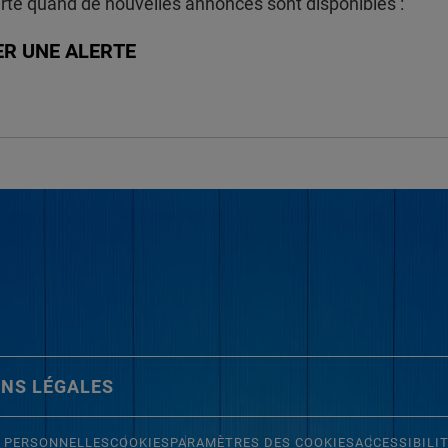
rté quand de nouvelles annonces sont disponibles :
ER UNE ALERTE
NS LÉGALES
 PERSONNELLES
COOKIES
PARAMÈTRES DES COOKIES
ACCESSIBILI