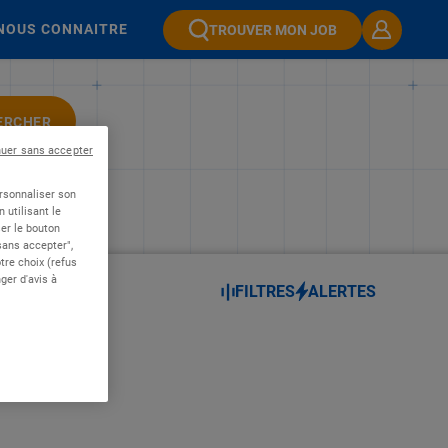
NOUS CONNAITRE
TROUVER MON JOB
ERCHER
nuer sans accepter
ersonnaliser son
 utilisant le
er le bouton
 sans accepter",
re choix (refus
ger d'avis à
FILTRES
ALERTES
RE