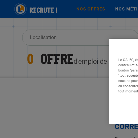
NOS OFFRES
NOS MÉT
0
OFFRE
Le GALEC, éd
d'emploi de Chargé d
contenu et s
bouton “para
"tout accepte
nous ne pour
ou consentem
tout moment 
DÉSOL
CORRE