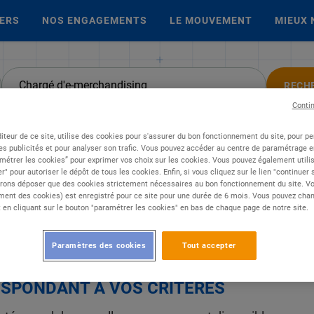
IERS
NOS ENGAGEMENTS
LE MOUVEMENT
MIEUX 
RECH
Conti
iteur de ce site, utilise des cookies pour s'assurer du bon fonctionnement du site, pour p
'e-merchandising
es publicités et pour analyser son trafic. Vous pouvez accéder au centre de paramétrage en
métrer les cookies” pour exprimer vos choix sur les cookies. Vous pouvez également utilis
r" pour autoriser le dépôt de tous les cookies. Enfin, si vous cliquez sur le lien "continuer
rons déposer que des cookies strictement nécessaires au bon fonctionnement du site. Vot
ent des cookies) est enregistré pour ce site pour une durée de 6 mois. Vous pouvez chan
en cliquant sur le bouton "paramétrer les cookies" en bas de chaque page de notre site.
Paramètres des cookies
Tout accepter
É, NOUS N'AVONS TROUVÉ AUCUNE OFF
SPONDANT À VOS CRITÈRES