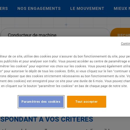
IERS
NOS ENGAGEMENTS
LE MOUVEMENT
MIEUX 
RECH
Conti
iteur de ce site, utilise des cookies pour s'assurer du bon fonctionnement du site, pour p
ur de machine
es publicités et pour analyser son trafic. Vous pouvez accéder au centre de paramétrage en
métrer les cookies” pour exprimer vos choix sur les cookies. Vous pouvez également utilis
r" pour autoriser le dépôt de tous les cookies. Enfin, si vous cliquez sur le lien "continuer
rons déposer que des cookies strictement nécessaires au bon fonctionnement du site. Vot
ent des cookies) est enregistré pour ce site pour une durée de 6 mois. Vous pouvez chan
en cliquant sur le bouton "paramétrer les cookies" en bas de chaque page de notre site.
Paramètres des cookies
Tout accepter
É, NOUS N'AVONS TROUVÉ AUCUNE OFF
SPONDANT À VOS CRITÈRES