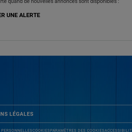
rté quand de nouvelles annonces sont disponibles :
ER UNE ALERTE
NS LÉGALES
 PERSONNELLES
COOKIES
PARAMÈTRES DES COOKIES
ACCESSIBILI