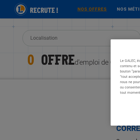
NOS OFFRES
NOS MÉT
0
OFFRE
Le GALEC, éd
d'emploi de Conducte
contenu et s
bouton “para
"tout accepte
nous ne pour
ou consentem
tout moment 
DÉSOL
CORRE