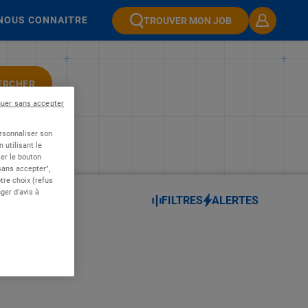
NOUS CONNAITRE
TROUVER MON JOB
ERCHER
nuer sans accepter
ersonnaliser son
 utilisant le
er le bouton
 sans accepter",
re choix (refus
ger d'avis à
FILTRES
ALERTES
RE