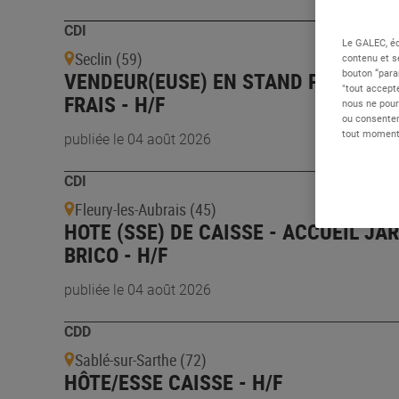
CDI
Le GALEC, éd
Seclin (59)
contenu et s
VENDEUR(EUSE) EN STAND PRODUITS
bouton “para
"tout accepte
FRAIS - H/F
nous ne pour
ou consentem
tout moment 
publiée le 04 août 2026
CDI
Fleury-les-Aubrais (45)
HOTE (SSE) DE CAISSE - ACCUEIL JAR
BRICO - H/F
publiée le 04 août 2026
CDD
Sablé-sur-Sarthe (72)
HÔTE/ESSE CAISSE - H/F