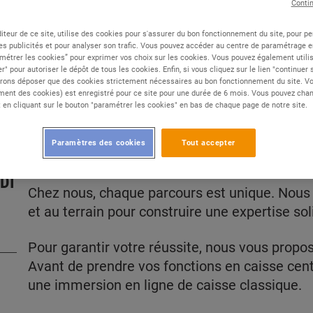
Conti
iteur de ce site, utilise des cookies pour s'assurer du bon fonctionnement du site, pour p
Type de contrat :
CDI
es publicités et pour analyser son trafic. Vous pouvez accéder au centre de paramétrage en
métrer les cookies” pour exprimer vos choix sur les cookies. Vous pouvez également utilis
Expérience :
Confirmé
r" pour autoriser le dépôt de tous les cookies. Enfin, si vous cliquez sur le lien "continuer
Études :
CAP / BEP
rons déposer que des cookies strictement nécessaires au bon fonctionnement du site. Vot
ent des cookies) est enregistré pour ce site pour une durée de 6 mois. Vous pouvez chan
en cliquant sur le bouton "paramétrer les cookies" en bas de chaque page de notre site.
Paramètres des cookies
Tout accepter
DESCRIPTION
DI
Chez nous, chaque parcours est unique. Nous 
et au terrain pour construire une expertise so
Pour garantir votre réussite, nous vous propo
Avant de prendre vos fonctions en caisse cent
une immersion en ligne de caisse classique.