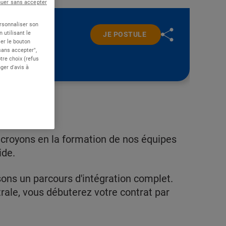
nuer sans accepter
ersonnaliser son
 utilisant le
JE POSTULE
er le bouton
 sans accepter",
re choix (refus
ger d'avis à
croyons en la formation de nos équipes
lide.
sons un parcours d'intégration complet.
rale, vous débuterez votre contrat par