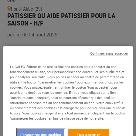
CDD
Pont-l'Abbé (29)
PATISSIER OU AIDE PATISSIER POUR LA
SAISON - H/F
publiée le 04 août 2026
CDI
Continuer sans accepter
Bellaing (59)
ETUDIANT STAND CHARCUTIER TRAITEUR -
Le GALEC, éditeur de ce site, utilise des cookies pour s'assurer du bon
H/F
fonctionnement du site, pour personnaliser son contenu et ses publicités et
pour analyser son trafic. Vous pouvez accéder au centre de paramétrage en
utilisant le bouton “paramétrer les cookies” pour exprimer vos choix sur les
publiée le 04 août 2026
cookies. Vous pouvez également utiliser le bouton "tout accepter" pour
autoriser le dépôt de tous les cookies. Enfin, si vous cliquez sur le lien
"continuer sans accepter", nous ne pourrons déposer que des cookies
CDI
strictement nécessaires au bon fonctionnement du site. Votre choix (refus
ou consentement des cookies) est enregistré pour ce site pour une durée de
Lux (71)
6 mois. Vous pouvez changer d'avis à tout moment en cliquant sur le bouton
BOULANGER(E) - H/F
"paramétrer les cookies" en bas de chaque page de notre site.
publiée le 04 août 2026
Paramètres des cookies
Tout accepter