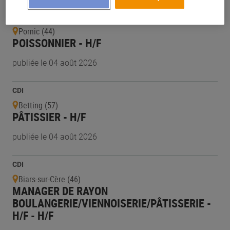
CDI
Pornic (44)
POISSONNIER - H/F
publiée le 04 août 2026
CDI
Betting (57)
PÂTISSIER - H/F
publiée le 04 août 2026
CDI
Biars-sur-Cère (46)
MANAGER DE RAYON
BOULANGERIE/VIENNOISERIE/PÂTISSERIE -
H/F - H/F