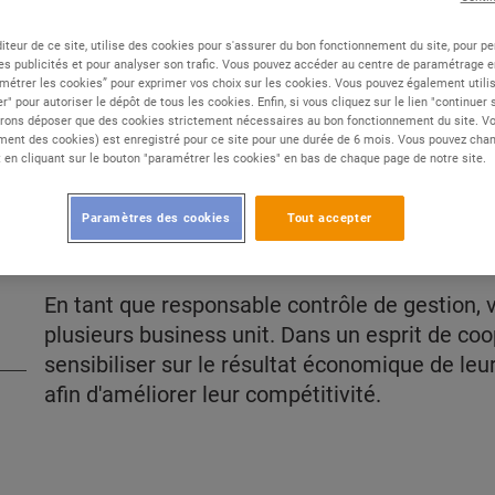
iteur de ce site, utilise des cookies pour s'assurer du bon fonctionnement du site, pour p
Type de contrat :
CDI
es publicités et pour analyser son trafic. Vous pouvez accéder au centre de paramétrage en
métrer les cookies” pour exprimer vos choix sur les cookies. Vous pouvez également utilis
Expérience :
Confirmé
r" pour autoriser le dépôt de tous les cookies. Enfin, si vous cliquez sur le lien "continuer
rons déposer que des cookies strictement nécessaires au bon fonctionnement du site. Vot
Études :
Bac+5 et plus
ent des cookies) est enregistré pour ce site pour une durée de 6 mois. Vous pouvez chan
en cliquant sur le bouton "paramétrer les cookies" en bas de chaque page de notre site.
Paramètres des cookies
Tout accepter
DESCRIPTION
En tant que responsable contrôle de gestion, 
plusieurs business unit. Dans un esprit de coo
sensibiliser sur le résultat économique de leu
afin d'améliorer leur compétitivité.