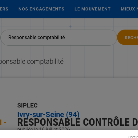
IERS
NOS ENGAGEMENTS
LE MOUVEMENT
MIEUX 
RECH
ponsable comptabilité
SIPLEC
Ivry-sur-Seine (94)
RESPONSABLE CONTRÔLE DE
 -
publiée le 16 juillet 2026
Conti