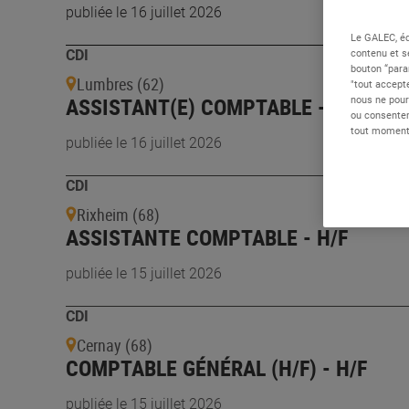
publiée le 16 juillet 2026
Le GALEC, éd
contenu et s
CDI
bouton “para
Lumbres (62)
"tout accepte
ASSISTANT(E) COMPTABLE - H/F
nous ne pour
ou consentem
tout moment 
publiée le 16 juillet 2026
CDI
Rixheim (68)
ASSISTANTE COMPTABLE - H/F
publiée le 15 juillet 2026
CDI
Cernay (68)
COMPTABLE GÉNÉRAL (H/F) - H/F
publiée le 15 juillet 2026