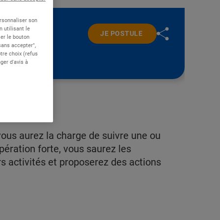
ersonnaliser son
 utilisant le
JE POSTULE
er le bouton
 sans accepter",
re choix (refus
ger d'avis à
vous aurez la charge de suivre une ou
pération forte, vous saurez les
rs activités et proposerez des actions