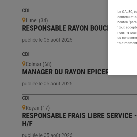
CDI
Le GALEC, éd
contenu et s
Lunel (34)
bouton “para
RESPONSABLE RAYON BOUCHERIE - H
"tout accepte
nous ne pour
ou consentem
publiée le 05 août 2026
tout moment 
CDI
Colmar (68)
MANAGER DU RAYON EPICERIE - H/F
publiée le 05 août 2026
CDI
Royan (17)
RESPONSABLE FRAIS LIBRE SERVICE -
H/F
publiée le 05 août 2026