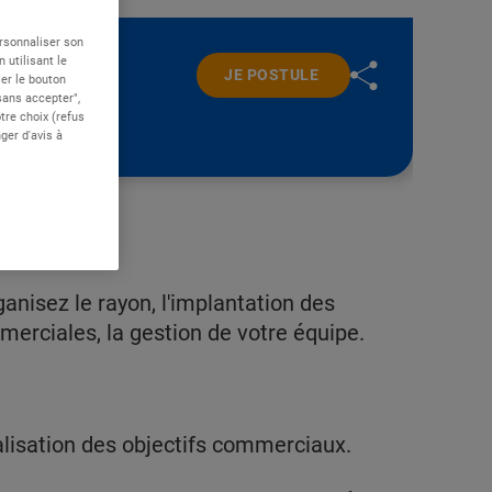
ersonnaliser son
 utilisant le
JE POSTULE
er le bouton
 sans accepter",
re choix (refus
ger d'avis à
anisez le rayon, l'implantation des
merciales, la gestion de votre équipe.
alisation des objectifs commerciaux.