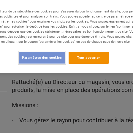
iteur de ce site, utilise des cookies pour s'assurer du bon fonctionnement du site, pour p
es publicités et pour analyser son trafic. Vous pouvez accéder au centre de paramétrage en
Type de contrat :
CDI
métrer les cookies” pour exprimer vos choix sur les cookies. Vous pouvez également utilis
/F
Expérience :
Confirmé
r" pour autoriser le dépôt de tous les cookies. Enfin, si vous cliquez sur le lien "continuer
rons déposer que des cookies strictement nécessaires au bon fonctionnement du site. Vot
Études :
Bac à Bac+2
ent des cookies) est enregistré pour ce site pour une durée de 6 mois. Vous pouvez chan
en cliquant sur le bouton "paramétrer les cookies" en bas de chaque page de notre site.
Paramètres des cookies
Tout accepter
DESCRIPTION
Rattaché(e) au Directeur du magasin, vous org
produits, la mise en place des opérations com
Missions :
· Vous gérez le rayon pour contribuer à la ré