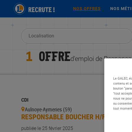
NOS OFFRES
NOS MÉT
1
OFFRE
d'emploi de Responsa
Le GALEC, éd
contenu et s
bouton “para
"tout accepte
nous ne pour
CDI
ou consentem
Aulnoye-Aymeries (59)
tout moment 
RESPONSABLE BOUCHER H/F - H/F
publiée le 25 février 2025