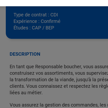
Type de contrat :
CDI
Expérience :
Confirmé
Études :
CAP / BEP
DESCRIPTION
En tant que Responsable boucher, vous assure
construisez vos assortiments, vous supervisez
la transformation de la viande, jusqu'à la prés
clients. Vous connaissez et respectez les règle
liées au métier.
Vous assurez la gestion des commandes, les r