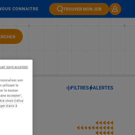
NOUS CONNAITRE
TROUVER MON JOB
ERCHER
nuer sans accepter
ersonnaliser son
 utilisant le
FILTRES
ALERTES
er le bouton
 sans accepter",
re choix (refus
ger d'avis à
 - H/F