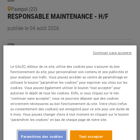
CDI
Paimpol (22)
RESPONSABLE MAINTENANCE - H/F
publiée le 04 août 2026
CDI
Trélissac (24)
Continuer sans accepter
AGENT DE MAINTENANCE - H/F
Le GALEC, éditeur de ce site, utilise des cookies pour s'assurer du bon
fonctionnement du site, pour personnaliser son contenu et ses publicités et
publiée le 04 août 2026
pour analyser son trafic. Vous pouvez accéder au centre de paramétrage en
utilisant le bouton “paramétrer les cookies” pour exprimer vos choix sur les
cookies. Vous pouvez également utiliser le bouton "tout accepter" pour
CDI
autoriser le dépôt de tous les cookies. Enfin, si vous cliquez sur le lien
Ancenis (44)
"continuer sans accepter", nous ne pourrons déposer que des cookies
TECHNICIEN DE MAINTENANCE - H/F
strictement nécessaires au bon fonctionnement du site. Votre choix (refus
ou consentement des cookies) est enregistré pour ce site pour une durée de
6 mois. Vous pouvez changer d'avis à tout moment en cliquant sur le bouton
publiée le 03 août 2026
"paramétrer les cookies" en bas de chaque page de notre site.
CDI
Paramètres des cookies
Tout accepter