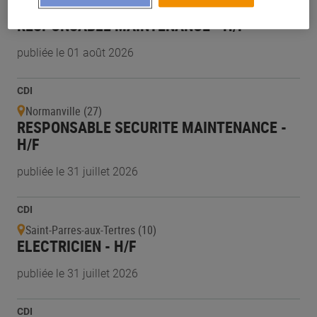
Ploufragan (22)
RESPONSABLE MAINTENANCE - H/F
publiée le 01 août 2026
CDI
Normanville (27)
RESPONSABLE SECURITE MAINTENANCE -
H/F
publiée le 31 juillet 2026
CDI
Saint-Parres-aux-Tertres (10)
ELECTRICIEN - H/F
publiée le 31 juillet 2026
CDI