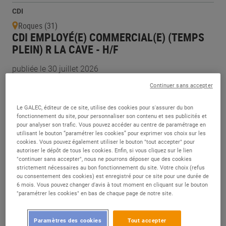
CDI
Roques (31)
CDI EMPLOYÉ(E) COMMERCIAL(E) (TEMPS
PLEIN) R LA CAVE - H/F
publiée le 30 juillet 2026
Continuer sans accepter
CDD
Le GALEC, éditeur de ce site, utilise des cookies pour s'assurer du bon
Mayenne (53)
fonctionnement du site, pour personnaliser son contenu et ses publicités et
HÔTE DE CAISSE POLYVALENT - H/F
pour analyser son trafic. Vous pouvez accéder au centre de paramétrage en
utilisant le bouton “paramétrer les cookies” pour exprimer vos choix sur les
publiée le 30 juillet 2026
cookies. Vous pouvez également utiliser le bouton "tout accepter" pour
autoriser le dépôt de tous les cookies. Enfin, si vous cliquez sur le lien
"continuer sans accepter", nous ne pourrons déposer que des cookies
strictement nécessaires au bon fonctionnement du site. Votre choix (refus
CDI
ou consentement des cookies) est enregistré pour ce site pour une durée de
La Colle-sur-Loup (06)
6 mois. Vous pouvez changer d'avis à tout moment en cliquant sur le bouton
VENDEUR TECHNIQUE MULTIMEDIA - H/F
"paramétrer les cookies" en bas de chaque page de notre site.
publiée le 30 juillet 2026
Paramètres des cookies
Tout accepter