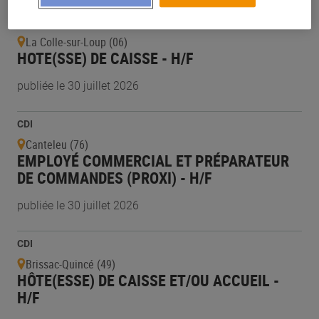
CDI
La Colle-sur-Loup (06)
HOTE(SSE) DE CAISSE - H/F
publiée le 30 juillet 2026
CDI
Canteleu (76)
EMPLOYÉ COMMERCIAL ET PRÉPARATEUR
DE COMMANDES (PROXI) - H/F
publiée le 30 juillet 2026
CDI
Brissac-Quincé (49)
HÔTE(ESSE) DE CAISSE ET/OU ACCUEIL -
H/F