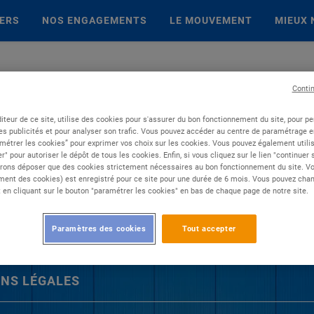
IERS
NOS ENGAGEMENTS
LE MOUVEMENT
MIEUX 
Conti
iteur de ce site, utilise des cookies pour s'assurer du bon fonctionnement du site, pour p
es publicités et pour analyser son trafic. Vous pouvez accéder au centre de paramétrage en
métrer les cookies” pour exprimer vos choix sur les cookies. Vous pouvez également utilis
r" pour autoriser le dépôt de tous les cookies. Enfin, si vous cliquez sur le lien "continuer
rons déposer que des cookies strictement nécessaires au bon fonctionnement du site. Vot
ent des cookies) est enregistré pour ce site pour une durée de 6 mois. Vous pouvez chan
en cliquant sur le bouton "paramétrer les cookies" en bas de chaque page de notre site.
Paramètres des cookies
Tout accepter
NS LÉGALES