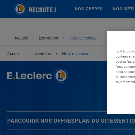
NOS OFFRES
NOS MÉT
›
›
Accueil
Les vidéos
Hôte de caisse
Le GALEC, éd
›
›
Accueil
Les vidéos
Hôte de caisse
contenu et s
bouton “para
"tout accepte
nous ne pour
ou consentem
tout moment 
PARCOURIR NOS OFFRES
PLAN DU SITE
MENTIO