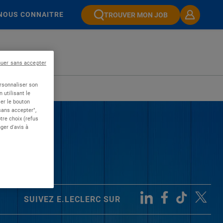
NOUS CONNAITRE
TROUVER MON JOB
nuer sans accepter
ersonnaliser son
 utilisant le
er le bouton
 sans accepter",
re choix (refus
ger d'avis à
SUIVEZ E.LECLERC SUR