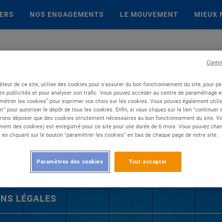
IERS
NOS ENGAGEMENTS
LE MOUVEMENT
MIEUX 
Conti
iteur de ce site, utilise des cookies pour s'assurer du bon fonctionnement du site, pour p
es publicités et pour analyser son trafic. Vous pouvez accéder au centre de paramétrage en
métrer les cookies” pour exprimer vos choix sur les cookies. Vous pouvez également utilis
r" pour autoriser le dépôt de tous les cookies. Enfin, si vous cliquez sur le lien "continuer
rons déposer que des cookies strictement nécessaires au bon fonctionnement du site. Vot
ent des cookies) est enregistré pour ce site pour une durée de 6 mois. Vous pouvez chan
en cliquant sur le bouton "paramétrer les cookies" en bas de chaque page de notre site.
Paramètres des cookies
Tout accepter
NS LÉGALES