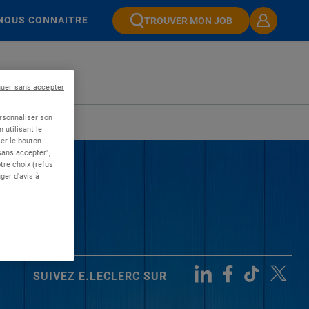
NOUS CONNAITRE
TROUVER MON JOB
nuer sans accepter
ersonnaliser son
 utilisant le
er le bouton
 sans accepter",
re choix (refus
ger d'avis à
SUIVEZ E.LECLERC SUR