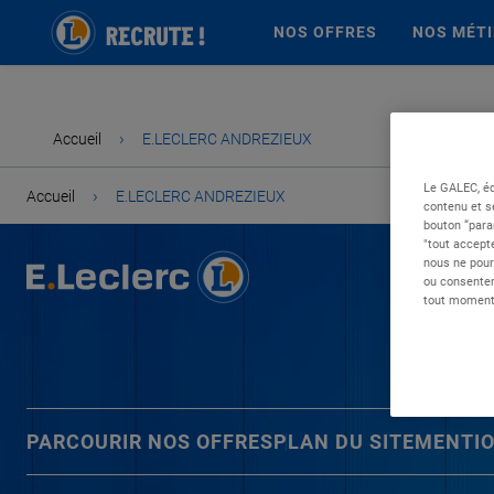
NOS OFFRES
NOS MÉT
›
Accueil
E.LECLERC ANDREZIEUX
Le GALEC, éd
›
Accueil
E.LECLERC ANDREZIEUX
contenu et s
bouton “para
"tout accepte
nous ne pour
ou consentem
tout moment 
PARCOURIR NOS OFFRES
PLAN DU SITE
MENTIO