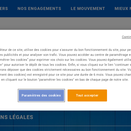
IERS
NOS ENGAGEMENTS
LE MOUVEMENT
MIEUX 
Conti
iteur de ce site, utilise des cookies pour s'assurer du bon fonctionnement du site, pour p
es publicités et pour analyser son trafic. Vous pouvez accéder au centre de paramétrage en
métrer les cookies” pour exprimer vos choix sur les cookies. Vous pouvez également utilis
r" pour autoriser le dépôt de tous les cookies. Enfin, si vous cliquez sur le lien "continuer
rons déposer que des cookies strictement nécessaires au bon fonctionnement du site. Vot
ent des cookies) est enregistré pour ce site pour une durée de 6 mois. Vous pouvez chan
en cliquant sur le bouton "paramétrer les cookies" en bas de chaque page de notre site.
Paramètres des cookies
Tout accepter
NS LÉGALES