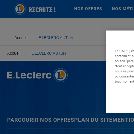
NOS OFFRES
NOS MÉT
›
Accueil
E.LECLERC AUTUN
Le GALEC, éd
›
Accueil
E.LECLERC AUTUN
contenu et s
bouton “para
"tout accepte
nous ne pour
ou consentem
tout moment 
PARCOURIR NOS OFFRES
PLAN DU SITE
MENTIO