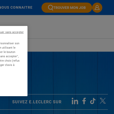
NOUS CONNAITRE
TROUVER MON JOB
nuer sans accepter
ersonnaliser son
 utilisant le
er le bouton
 sans accepter",
re choix (refus
ger d'avis à
SUIVEZ E.LECLERC SUR