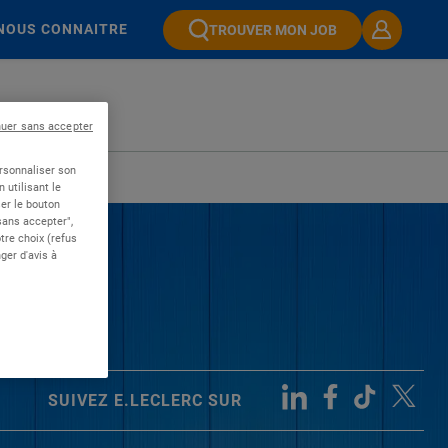
NOUS CONNAITRE
TROUVER MON JOB
nuer sans accepter
ersonnaliser son
 utilisant le
er le bouton
 sans accepter",
re choix (refus
ger d'avis à
SUIVEZ E.LECLERC SUR