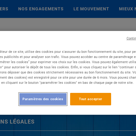
IERS
NOS ENGAGEMENTS
LE MOUVEMENT
MIEUX 
Conti
iteur de ce site, utilise des cookies pour s'assurer du bon fonctionnement du site, pour p
es publicités et pour analyser son trafic. Vous pouvez accéder au centre de paramétrage en
métrer les cookies” pour exprimer vos choix sur les cookies. Vous pouvez également utilis
r" pour autoriser le dépôt de tous les cookies. Enfin, si vous cliquez sur le lien "continuer
rons déposer que des cookies strictement nécessaires au bon fonctionnement du site. Vot
ent des cookies) est enregistré pour ce site pour une durée de 6 mois. Vous pouvez chan
en cliquant sur le bouton "paramétrer les cookies" en bas de chaque page de notre site.
Paramètres des cookies
Tout accepter
NS LÉGALES