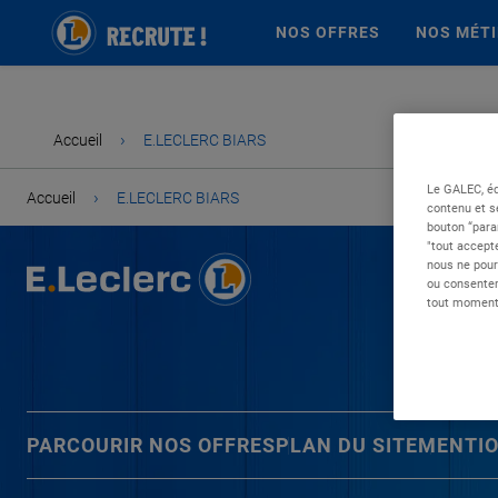
NOS OFFRES
NOS MÉT
›
Accueil
E.LECLERC BIARS
Le GALEC, éd
›
Accueil
E.LECLERC BIARS
contenu et s
bouton “para
"tout accepte
nous ne pour
ou consentem
tout moment 
PARCOURIR NOS OFFRES
PLAN DU SITE
MENTIO