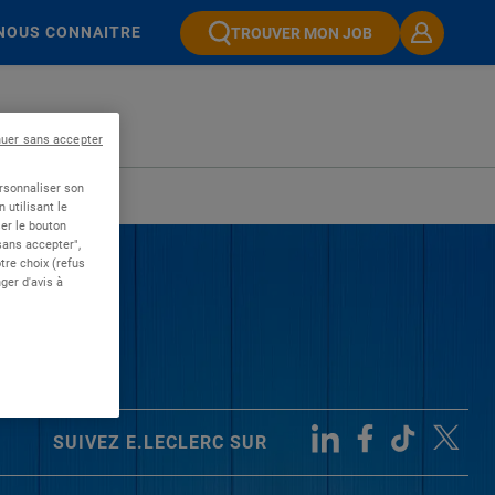
NOUS CONNAITRE
TROUVER MON JOB
nuer sans accepter
ersonnaliser son
 utilisant le
er le bouton
 sans accepter",
re choix (refus
ger d'avis à
SUIVEZ E.LECLERC SUR