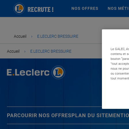
NOS OFFRES
NOS MÉT
›
Accueil
E.LECLERC BRESSUIRE
Le GALEC, éd
›
Accueil
E.LECLERC BRESSUIRE
contenu et s
bouton “para
"tout accepte
nous ne pour
ou consentem
tout moment 
PARCOURIR NOS OFFRES
PLAN DU SITE
MENTIO