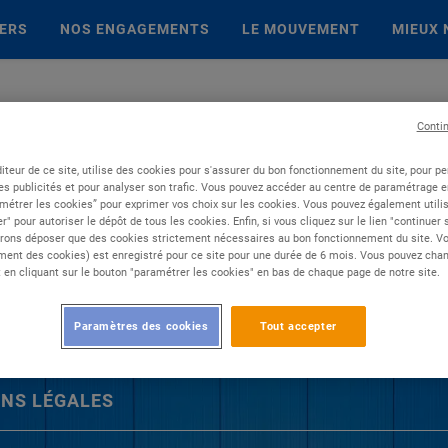
IERS
NOS ENGAGEMENTS
LE MOUVEMENT
MIEUX 
Conti
iteur de ce site, utilise des cookies pour s'assurer du bon fonctionnement du site, pour p
es publicités et pour analyser son trafic. Vous pouvez accéder au centre de paramétrage en
métrer les cookies” pour exprimer vos choix sur les cookies. Vous pouvez également utilis
r" pour autoriser le dépôt de tous les cookies. Enfin, si vous cliquez sur le lien "continuer
rons déposer que des cookies strictement nécessaires au bon fonctionnement du site. Vot
ent des cookies) est enregistré pour ce site pour une durée de 6 mois. Vous pouvez chan
en cliquant sur le bouton "paramétrer les cookies" en bas de chaque page de notre site.
Paramètres des cookies
Tout accepter
NS LÉGALES