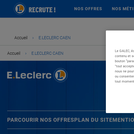
NOS OFFRES
NOS MÉT
›
Accueil
E.LECLERC CAEN
Le GALEC, éd
›
Accueil
E.LECLERC CAEN
contenu et s
bouton “para
"tout accepte
nous ne pour
ou consentem
tout moment 
PARCOURIR NOS OFFRES
PLAN DU SITE
MENTIO