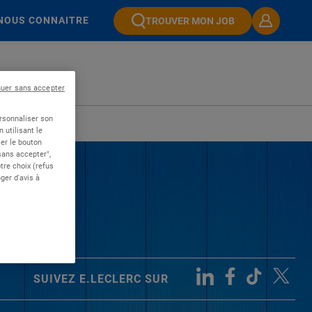
NOUS CONNAITRE
TROUVER MON JOB
nuer sans accepter
ersonnaliser son
 utilisant le
er le bouton
 sans accepter",
re choix (refus
ger d'avis à
SUIVEZ E.LECLERC SUR