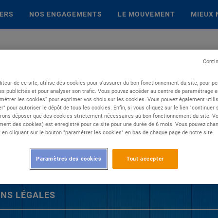
IERS
NOS ENGAGEMENTS
LE MOUVEMENT
MIEUX 
Conti
iteur de ce site, utilise des cookies pour s'assurer du bon fonctionnement du site, pour p
es publicités et pour analyser son trafic. Vous pouvez accéder au centre de paramétrage en
métrer les cookies” pour exprimer vos choix sur les cookies. Vous pouvez également utilis
r" pour autoriser le dépôt de tous les cookies. Enfin, si vous cliquez sur le lien "continuer
rons déposer que des cookies strictement nécessaires au bon fonctionnement du site. Vot
ent des cookies) est enregistré pour ce site pour une durée de 6 mois. Vous pouvez chan
en cliquant sur le bouton "paramétrer les cookies" en bas de chaque page de notre site.
Paramètres des cookies
Tout accepter
NS LÉGALES