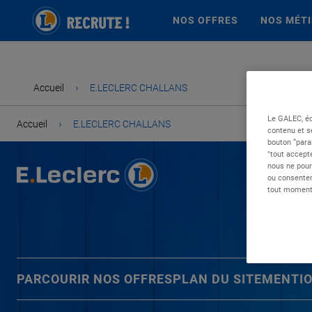
NOS OFFRES
NOS MÉT
›
Accueil
E.LECLERC CHALLANS
Le GALEC, éd
›
Accueil
E.LECLERC CHALLANS
contenu et s
bouton “para
"tout accepte
nous ne pour
ou consentem
tout moment 
PARCOURIR NOS OFFRES
PLAN DU SITE
MENTIO