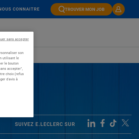
NOUS CONNAITRE
TROUVER MON JOB
nuer sans accepter
ersonnaliser son
 utilisant le
er le bouton
 sans accepter",
re choix (refus
ger d'avis à
SUIVEZ E.LECLERC SUR