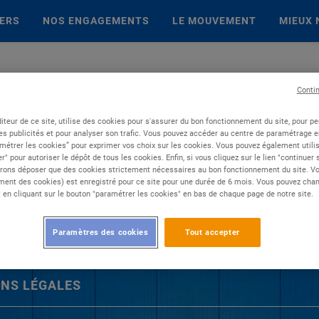
IERS
NOS ENGAGEMENTS
LE MOUVEMENT
MIEUX 
Conti
iteur de ce site, utilise des cookies pour s'assurer du bon fonctionnement du site, pour p
es publicités et pour analyser son trafic. Vous pouvez accéder au centre de paramétrage en
métrer les cookies” pour exprimer vos choix sur les cookies. Vous pouvez également utilis
r" pour autoriser le dépôt de tous les cookies. Enfin, si vous cliquez sur le lien "continuer
rons déposer que des cookies strictement nécessaires au bon fonctionnement du site. Vot
ent des cookies) est enregistré pour ce site pour une durée de 6 mois. Vous pouvez chan
en cliquant sur le bouton "paramétrer les cookies" en bas de chaque page de notre site.
Paramètres des cookies
Tout accepter
NS LÉGALES