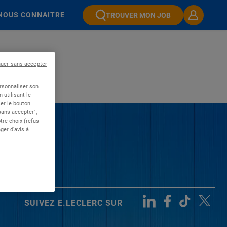
NOUS CONNAITRE
TROUVER MON JOB
nuer sans accepter
ersonnaliser son
 utilisant le
er le bouton
 sans accepter",
re choix (refus
ger d'avis à
SUIVEZ E.LECLERC SUR