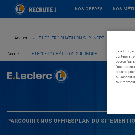
NOS OFFRES
NOS MÉT
›
Accueil
E.LECLERC CHÂTILLON-SUR-INDRE
Le GALEC, éd
›
Accueil
E.LECLERC CHÂTILLON-SUR-INDRE
contenu et s
bouton “para
"tout accepte
nous ne pour
ou consentem
tout moment 
PARCOURIR NOS OFFRES
PLAN DU SITE
MENTIO