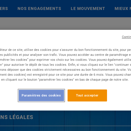
IERS
NOS ENGAGEMENTS
LE MOUVEMENT
MIEUX 
Conti
iteur de ce site, utilise des cookies pour s'assurer du bon fonctionnement du site, pour p
es publicités et pour analyser son trafic. Vous pouvez accéder au centre de paramétrage en
métrer les cookies” pour exprimer vos choix sur les cookies. Vous pouvez également utilis
r" pour autoriser le dépôt de tous les cookies. Enfin, si vous cliquez sur le lien "continuer
rons déposer que des cookies strictement nécessaires au bon fonctionnement du site. Vot
ent des cookies) est enregistré pour ce site pour une durée de 6 mois. Vous pouvez chan
en cliquant sur le bouton "paramétrer les cookies" en bas de chaque page de notre site.
Paramètres des cookies
Tout accepter
NS LÉGALES