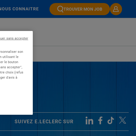
NOUS CONNAITRE
TROUVER MON JOB
nuer sans accepter
ersonnaliser son
 utilisant le
er le bouton
 sans accepter",
re choix (refus
ger d'avis à
SUIVEZ E.LECLERC SUR