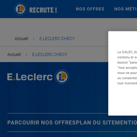
NOS OFFRES
NOS MÉT
›
Accueil
E.LECLERC CHECY
Le GALEC, éd
›
Accueil
E.LECLERC CHECY
contenu et s
bouton “para
"tout accepte
nous ne pour
ou consentem
tout moment 
PARCOURIR NOS OFFRES
PLAN DU SITE
MENTIO