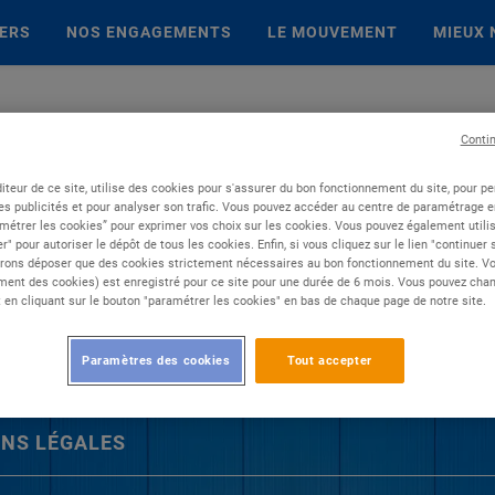
IERS
NOS ENGAGEMENTS
LE MOUVEMENT
MIEUX 
Conti
iteur de ce site, utilise des cookies pour s'assurer du bon fonctionnement du site, pour p
es publicités et pour analyser son trafic. Vous pouvez accéder au centre de paramétrage en
métrer les cookies” pour exprimer vos choix sur les cookies. Vous pouvez également utilis
r" pour autoriser le dépôt de tous les cookies. Enfin, si vous cliquez sur le lien "continuer
rons déposer que des cookies strictement nécessaires au bon fonctionnement du site. Vot
ent des cookies) est enregistré pour ce site pour une durée de 6 mois. Vous pouvez chan
en cliquant sur le bouton "paramétrer les cookies" en bas de chaque page de notre site.
Paramètres des cookies
Tout accepter
NS LÉGALES