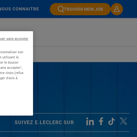
NOUS CONNAITRE
TROUVER MON JOB
nuer sans accepter
ersonnaliser son
 utilisant le
er le bouton
 sans accepter",
re choix (refus
ger d'avis à
SUIVEZ E.LECLERC SUR