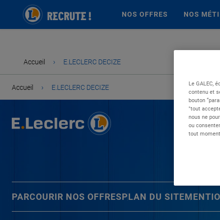
NOS OFFRES
NOS MÉT
›
Accueil
E.LECLERC DECIZE
Le GALEC, éd
›
Accueil
E.LECLERC DECIZE
contenu et s
bouton “para
"tout accepte
nous ne pour
ou consentem
tout moment 
PARCOURIR NOS OFFRES
PLAN DU SITE
MENTIO