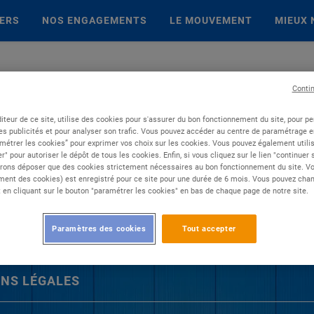
IERS
NOS ENGAGEMENTS
LE MOUVEMENT
MIEUX 
Conti
iteur de ce site, utilise des cookies pour s'assurer du bon fonctionnement du site, pour p
es publicités et pour analyser son trafic. Vous pouvez accéder au centre de paramétrage en
métrer les cookies” pour exprimer vos choix sur les cookies. Vous pouvez également utilis
r" pour autoriser le dépôt de tous les cookies. Enfin, si vous cliquez sur le lien "continuer
rons déposer que des cookies strictement nécessaires au bon fonctionnement du site. Vot
ent des cookies) est enregistré pour ce site pour une durée de 6 mois. Vous pouvez chan
en cliquant sur le bouton "paramétrer les cookies" en bas de chaque page de notre site.
Paramètres des cookies
Tout accepter
NS LÉGALES