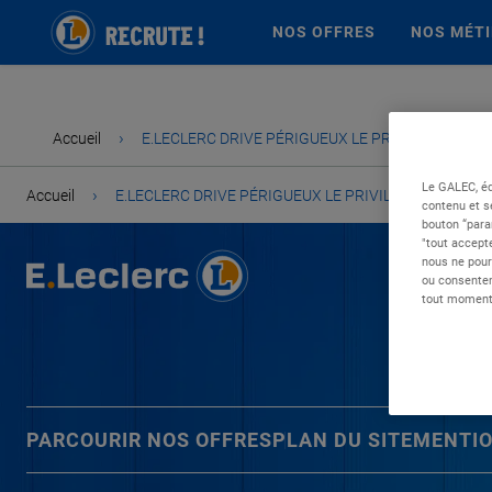
NOS OFFRES
NOS MÉT
›
Accueil
E.LECLERC DRIVE PÉRIGUEUX LE PRIVILÈGE
Le GALEC, éd
›
Accueil
E.LECLERC DRIVE PÉRIGUEUX LE PRIVILÈGE
contenu et s
bouton “para
"tout accepte
nous ne pour
ou consentem
tout moment 
PARCOURIR NOS OFFRES
PLAN DU SITE
MENTIO