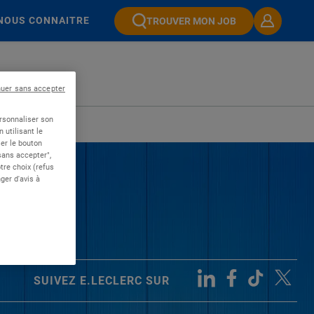
NOUS CONNAITRE
TROUVER MON JOB
nuer sans accepter
ersonnaliser son
 utilisant le
er le bouton
 sans accepter",
re choix (refus
ger d'avis à
SUIVEZ E.LECLERC SUR