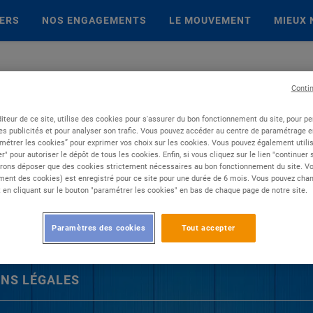
IERS
NOS ENGAGEMENTS
LE MOUVEMENT
MIEUX 
Conti
iteur de ce site, utilise des cookies pour s'assurer du bon fonctionnement du site, pour p
es publicités et pour analyser son trafic. Vous pouvez accéder au centre de paramétrage en
métrer les cookies” pour exprimer vos choix sur les cookies. Vous pouvez également utilis
r" pour autoriser le dépôt de tous les cookies. Enfin, si vous cliquez sur le lien "continuer
rons déposer que des cookies strictement nécessaires au bon fonctionnement du site. Vot
ent des cookies) est enregistré pour ce site pour une durée de 6 mois. Vous pouvez chan
en cliquant sur le bouton "paramétrer les cookies" en bas de chaque page de notre site.
Paramètres des cookies
Tout accepter
NS LÉGALES