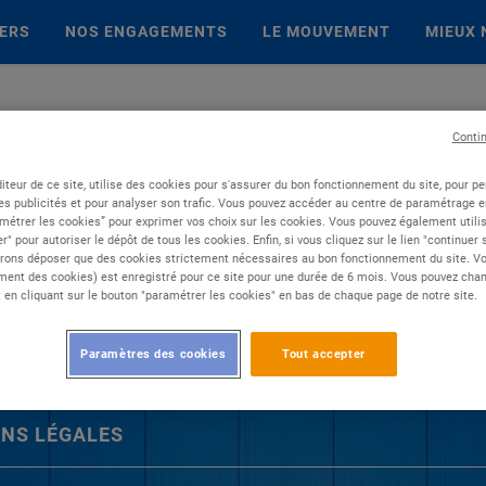
IERS
NOS ENGAGEMENTS
LE MOUVEMENT
MIEUX 
Conti
iteur de ce site, utilise des cookies pour s'assurer du bon fonctionnement du site, pour p
es publicités et pour analyser son trafic. Vous pouvez accéder au centre de paramétrage en
métrer les cookies” pour exprimer vos choix sur les cookies. Vous pouvez également utilis
r" pour autoriser le dépôt de tous les cookies. Enfin, si vous cliquez sur le lien "continuer
rons déposer que des cookies strictement nécessaires au bon fonctionnement du site. Vot
ent des cookies) est enregistré pour ce site pour une durée de 6 mois. Vous pouvez chan
en cliquant sur le bouton "paramétrer les cookies" en bas de chaque page de notre site.
Paramètres des cookies
Tout accepter
NS LÉGALES