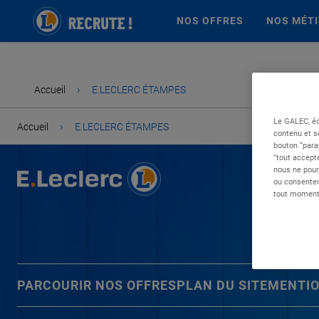
NOS OFFRES
NOS MÉT
›
Accueil
E.LECLERC ÉTAMPES
Le GALEC, éd
›
Accueil
E.LECLERC ÉTAMPES
contenu et s
bouton “para
"tout accepte
nous ne pour
ou consentem
tout moment 
PARCOURIR NOS OFFRES
PLAN DU SITE
MENTIO