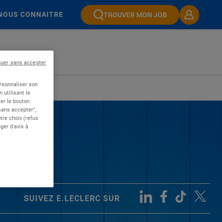
NOUS CONNAITRE
TROUVER MON JOB
nuer sans accepter
ersonnaliser son
 utilisant le
er le bouton
 sans accepter",
re choix (refus
ger d'avis à
SUIVEZ E.LECLERC SUR