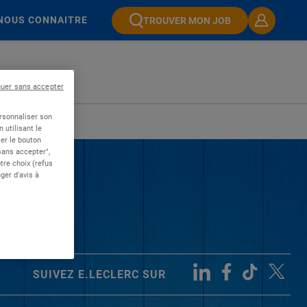
NOUS CONNAITRE
TROUVER MON JOB
nuer sans accepter
ersonnaliser son
 utilisant le
er le bouton
 sans accepter",
re choix (refus
ger d'avis à
SUIVEZ E.LECLERC SUR