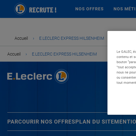
NOS OFFRES
NOS MÉT
›
Accueil
E.LECLERC EXPRESS HILSENHEIM
Le GALEC, éd
›
Accueil
E.LECLERC EXPRESS HILSENHEIM
contenu et s
bouton “para
"tout accepte
nous ne pour
ou consentem
tout moment 
PARCOURIR NOS OFFRES
PLAN DU SITE
MENTIO