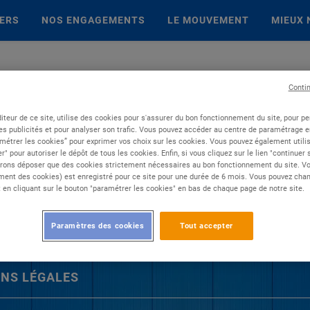
IERS
NOS ENGAGEMENTS
LE MOUVEMENT
MIEUX 
Conti
iteur de ce site, utilise des cookies pour s'assurer du bon fonctionnement du site, pour p
es publicités et pour analyser son trafic. Vous pouvez accéder au centre de paramétrage en
métrer les cookies” pour exprimer vos choix sur les cookies. Vous pouvez également utilis
r" pour autoriser le dépôt de tous les cookies. Enfin, si vous cliquez sur le lien "continuer
rons déposer que des cookies strictement nécessaires au bon fonctionnement du site. Vot
ent des cookies) est enregistré pour ce site pour une durée de 6 mois. Vous pouvez chan
en cliquant sur le bouton "paramétrer les cookies" en bas de chaque page de notre site.
Paramètres des cookies
Tout accepter
NS LÉGALES