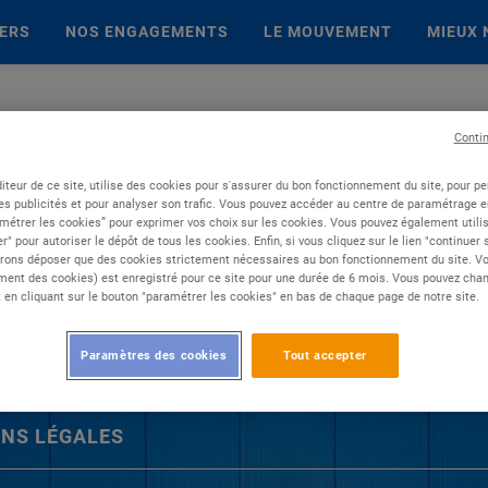
IERS
NOS ENGAGEMENTS
LE MOUVEMENT
MIEUX 
Conti
iteur de ce site, utilise des cookies pour s'assurer du bon fonctionnement du site, pour p
es publicités et pour analyser son trafic. Vous pouvez accéder au centre de paramétrage en
métrer les cookies” pour exprimer vos choix sur les cookies. Vous pouvez également utilis
r" pour autoriser le dépôt de tous les cookies. Enfin, si vous cliquez sur le lien "continuer
rons déposer que des cookies strictement nécessaires au bon fonctionnement du site. Vot
ent des cookies) est enregistré pour ce site pour une durée de 6 mois. Vous pouvez chan
en cliquant sur le bouton "paramétrer les cookies" en bas de chaque page de notre site.
Paramètres des cookies
Tout accepter
NS LÉGALES