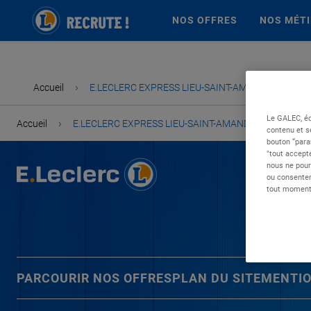
NOS OFFRES
NOS MÉT
›
Accueil
E.LECLERC EXPRESS LIEU-SAINT-AMAND
Le GALEC, éd
›
Accueil
E.LECLERC EXPRESS LIEU-SAINT-AMAND
contenu et s
bouton “para
"tout accepte
nous ne pour
ou consentem
tout moment 
PARCOURIR NOS OFFRES
PLAN DU SITE
MENTIO