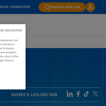
NOUS CONNAITRE
TROUVER MON JOB
nuer sans accepter
ersonnaliser son
 utilisant le
er le bouton
 sans accepter",
re choix (refus
ger d'avis à
SUIVEZ E.LECLERC SUR