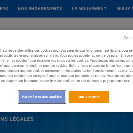
IERS
NOS ENGAGEMENTS
LE MOUVEMENT
MIEUX 
Conti
iteur de ce site, utilise des cookies pour s'assurer du bon fonctionnement du site, pour p
es publicités et pour analyser son trafic. Vous pouvez accéder au centre de paramétrage en
métrer les cookies” pour exprimer vos choix sur les cookies. Vous pouvez également utilis
r" pour autoriser le dépôt de tous les cookies. Enfin, si vous cliquez sur le lien "continuer
rons déposer que des cookies strictement nécessaires au bon fonctionnement du site. Vot
ent des cookies) est enregistré pour ce site pour une durée de 6 mois. Vous pouvez chan
en cliquant sur le bouton "paramétrer les cookies" en bas de chaque page de notre site.
Paramètres des cookies
Tout accepter
NS LÉGALES