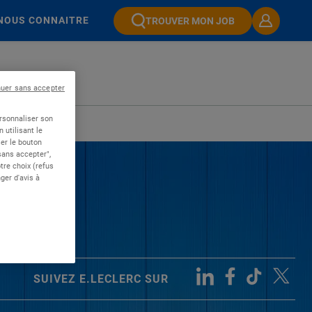
NOUS CONNAITRE
TROUVER MON JOB
nuer sans accepter
ersonnaliser son
 utilisant le
er le bouton
 sans accepter",
re choix (refus
ger d'avis à
SUIVEZ E.LECLERC SUR