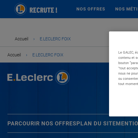
NOS OFFRES
NOS MÉT
›
Accueil
E.LECLERC FOIX
Le GALEC, éd
›
Accueil
E.LECLERC FOIX
contenu et s
bouton “para
"tout accepte
nous ne pour
ou consentem
tout moment 
PARCOURIR NOS OFFRES
PLAN DU SITE
MENTIO