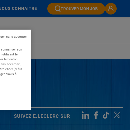
NOUS CONNAITRE
TROUVER MON JOB
nuer sans accepter
ersonnaliser son
 utilisant le
er le bouton
 sans accepter",
re choix (refus
ger d'avis à
SUIVEZ E.LECLERC SUR