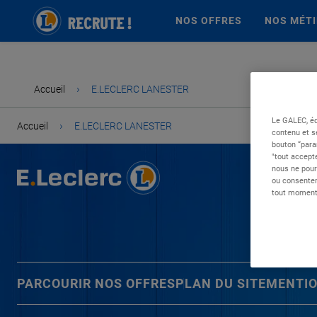
NOS OFFRES
NOS MÉT
›
Accueil
E.LECLERC LANESTER
Le GALEC, éd
›
Accueil
E.LECLERC LANESTER
contenu et s
bouton “para
"tout accepte
nous ne pour
ou consentem
tout moment 
PARCOURIR NOS OFFRES
PLAN DU SITE
MENTIO