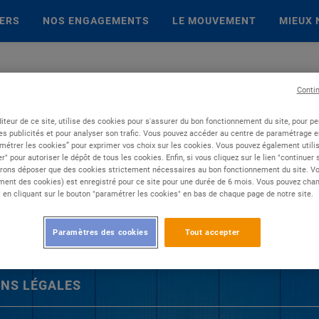
IERS
NOS ENGAGEMENTS
LE MOUVEMENT
MIEUX 
Conti
iteur de ce site, utilise des cookies pour s'assurer du bon fonctionnement du site, pour p
es publicités et pour analyser son trafic. Vous pouvez accéder au centre de paramétrage en
métrer les cookies” pour exprimer vos choix sur les cookies. Vous pouvez également utilis
r" pour autoriser le dépôt de tous les cookies. Enfin, si vous cliquez sur le lien "continuer
rons déposer que des cookies strictement nécessaires au bon fonctionnement du site. Vot
ent des cookies) est enregistré pour ce site pour une durée de 6 mois. Vous pouvez chan
en cliquant sur le bouton "paramétrer les cookies" en bas de chaque page de notre site.
Paramètres des cookies
Tout accepter
NS LÉGALES