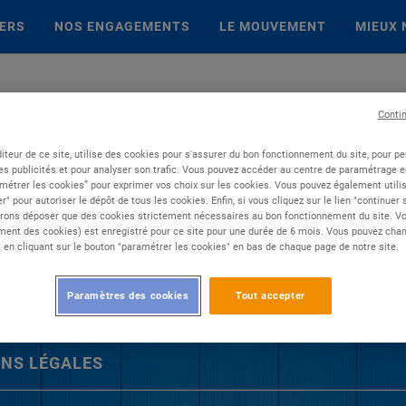
IERS
NOS ENGAGEMENTS
LE MOUVEMENT
MIEUX 
Conti
iteur de ce site, utilise des cookies pour s'assurer du bon fonctionnement du site, pour p
es publicités et pour analyser son trafic. Vous pouvez accéder au centre de paramétrage en
métrer les cookies” pour exprimer vos choix sur les cookies. Vous pouvez également utilis
r" pour autoriser le dépôt de tous les cookies. Enfin, si vous cliquez sur le lien "continuer
rons déposer que des cookies strictement nécessaires au bon fonctionnement du site. Vot
ent des cookies) est enregistré pour ce site pour une durée de 6 mois. Vous pouvez chan
en cliquant sur le bouton "paramétrer les cookies" en bas de chaque page de notre site.
Paramètres des cookies
Tout accepter
NS LÉGALES