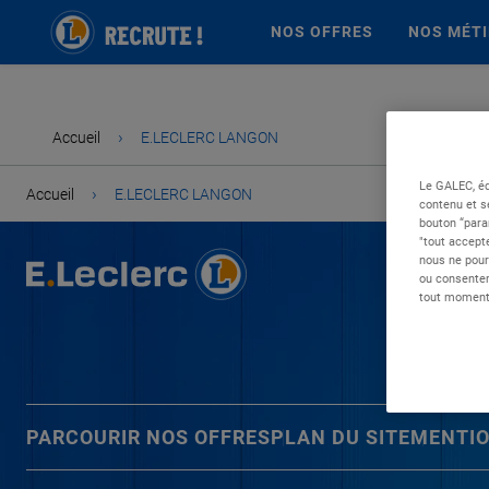
NOS OFFRES
NOS MÉT
›
Accueil
E.LECLERC LANGON
Le GALEC, éd
›
Accueil
E.LECLERC LANGON
contenu et s
bouton “para
"tout accepte
nous ne pour
ou consentem
tout moment 
PARCOURIR NOS OFFRES
PLAN DU SITE
MENTIO