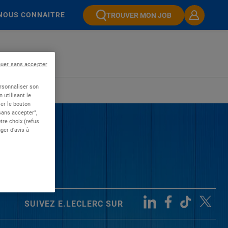
NOUS CONNAITRE
TROUVER MON JOB
nuer sans accepter
ersonnaliser son
 utilisant le
er le bouton
 sans accepter",
re choix (refus
ger d'avis à
SUIVEZ E.LECLERC SUR