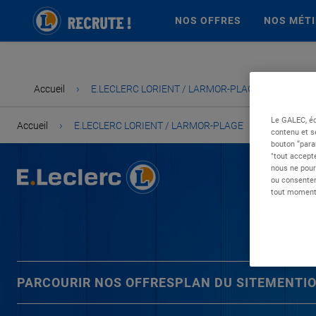
NOS OFFRES
NOS MÉT
›
Accueil
E.LECLERC LORIENT / LARMOR-PLAGE
Le GALEC, éd
›
Accueil
E.LECLERC LORIENT / LARMOR-PLAGE
contenu et s
bouton “para
"tout accepte
nous ne pour
ou consentem
tout moment 
PARCOURIR NOS OFFRES
PLAN DU SITE
MENTIO