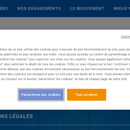
IERS
NOS ENGAGEMENTS
LE MOUVEMENT
MIEUX 
Conti
iteur de ce site, utilise des cookies pour s'assurer du bon fonctionnement du site, pour p
es publicités et pour analyser son trafic. Vous pouvez accéder au centre de paramétrage en
métrer les cookies” pour exprimer vos choix sur les cookies. Vous pouvez également utilis
r" pour autoriser le dépôt de tous les cookies. Enfin, si vous cliquez sur le lien "continuer
rons déposer que des cookies strictement nécessaires au bon fonctionnement du site. Vot
ent des cookies) est enregistré pour ce site pour une durée de 6 mois. Vous pouvez chan
en cliquant sur le bouton "paramétrer les cookies" en bas de chaque page de notre site.
Paramètres des cookies
Tout accepter
NS LÉGALES