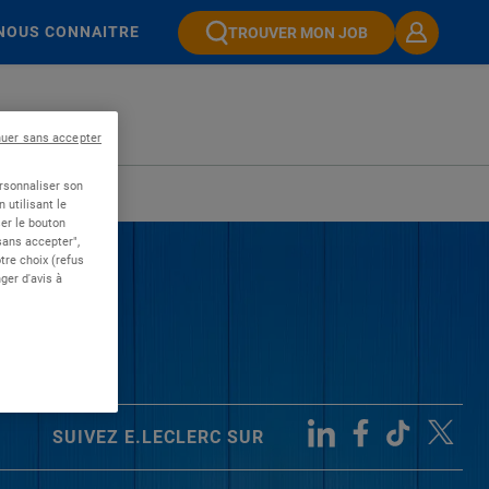
NOUS CONNAITRE
TROUVER MON JOB
nuer sans accepter
ersonnaliser son
 utilisant le
er le bouton
 sans accepter",
re choix (refus
ger d'avis à
SUIVEZ E.LECLERC SUR