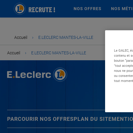
NOS OFFRES
NOS MÉT
›
Accueil
E.LECLERC MANTES-LA-VILLE
Le GALEC, éd
›
Accueil
E.LECLERC MANTES-LA-VILLE
contenu et s
bouton “para
"tout accepte
nous ne pour
ou consentem
tout moment 
PARCOURIR NOS OFFRES
PLAN DU SITE
MENTIO