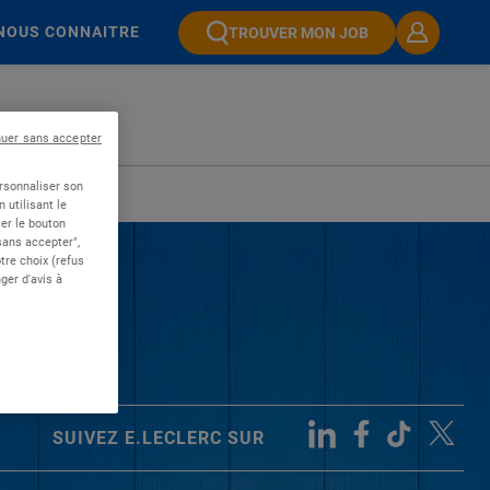
NOUS CONNAITRE
TROUVER MON JOB
nuer sans accepter
ersonnaliser son
 utilisant le
er le bouton
 sans accepter",
re choix (refus
ger d'avis à
SUIVEZ E.LECLERC SUR