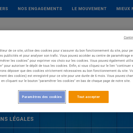
IERS
NOS ENGAGEMENTS
LE MOUVEMENT
MIEUX 
Conti
iteur de ce site, utilise des cookies pour s'assurer du bon fonctionnement du site, pour p
es publicités et pour analyser son trafic. Vous pouvez accéder au centre de paramétrage en
métrer les cookies” pour exprimer vos choix sur les cookies. Vous pouvez également utilis
r" pour autoriser le dépôt de tous les cookies. Enfin, si vous cliquez sur le lien "continuer
rons déposer que des cookies strictement nécessaires au bon fonctionnement du site. Vot
ent des cookies) est enregistré pour ce site pour une durée de 6 mois. Vous pouvez chan
en cliquant sur le bouton "paramétrer les cookies" en bas de chaque page de notre site.
Paramètres des cookies
Tout accepter
NS LÉGALES