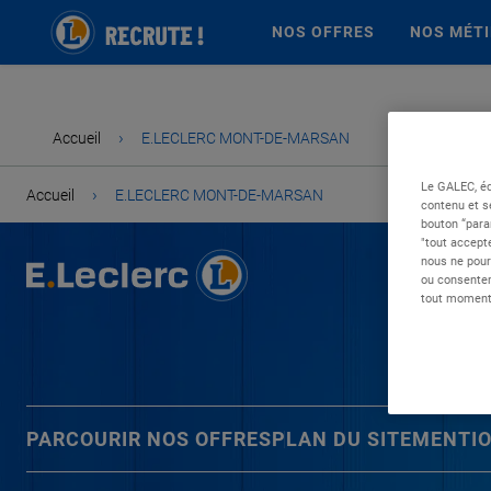
NOS OFFRES
NOS MÉT
›
Accueil
E.LECLERC MONT-DE-MARSAN
Le GALEC, éd
›
Accueil
E.LECLERC MONT-DE-MARSAN
contenu et s
bouton “para
"tout accepte
nous ne pour
ou consentem
tout moment 
PARCOURIR NOS OFFRES
PLAN DU SITE
MENTIO