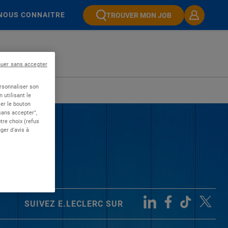
NOUS CONNAITRE
TROUVER MON JOB
nuer sans accepter
ersonnaliser son
 utilisant le
er le bouton
 sans accepter",
re choix (refus
ger d'avis à
SUIVEZ E.LECLERC SUR