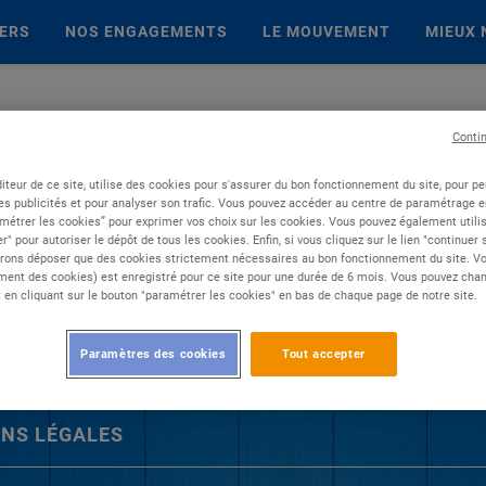
IERS
NOS ENGAGEMENTS
LE MOUVEMENT
MIEUX 
Conti
iteur de ce site, utilise des cookies pour s'assurer du bon fonctionnement du site, pour p
es publicités et pour analyser son trafic. Vous pouvez accéder au centre de paramétrage en
métrer les cookies” pour exprimer vos choix sur les cookies. Vous pouvez également utilis
r" pour autoriser le dépôt de tous les cookies. Enfin, si vous cliquez sur le lien "continuer
rons déposer que des cookies strictement nécessaires au bon fonctionnement du site. Vot
ent des cookies) est enregistré pour ce site pour une durée de 6 mois. Vous pouvez chan
en cliquant sur le bouton "paramétrer les cookies" en bas de chaque page de notre site.
Paramètres des cookies
Tout accepter
NS LÉGALES