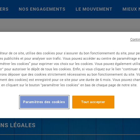
IERS
NOS ENGAGEMENTS
LE MOUVEMENT
MIEUX 
Conti
iteur de ce site, utilise des cookies pour s'assurer du bon fonctionnement du site, pour p
es publicités et pour analyser son trafic. Vous pouvez accéder au centre de paramétrage en
métrer les cookies” pour exprimer vos choix sur les cookies. Vous pouvez également utilis
r" pour autoriser le dépôt de tous les cookies. Enfin, si vous cliquez sur le lien "continuer
rons déposer que des cookies strictement nécessaires au bon fonctionnement du site. Vot
ent des cookies) est enregistré pour ce site pour une durée de 6 mois. Vous pouvez chan
en cliquant sur le bouton "paramétrer les cookies" en bas de chaque page de notre site.
Paramètres des cookies
Tout accepter
NS LÉGALES