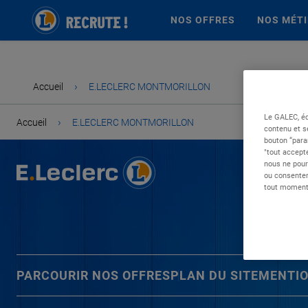
NOS OFFRES
NOS MÉT
›
Accueil
E.LECLERC MONTMORILLON
Le GALEC, éd
›
Accueil
E.LECLERC MONTMORILLON
contenu et s
bouton “para
"tout accepte
nous ne pour
ou consentem
tout moment 
PARCOURIR NOS OFFRES
PLAN DU SITE
MENTIO