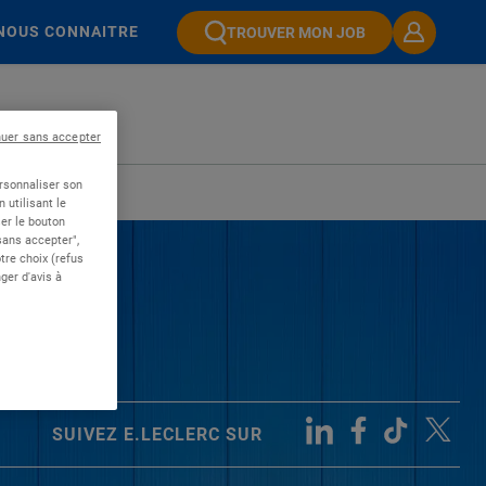
NOUS CONNAITRE
TROUVER MON JOB
nuer sans accepter
ersonnaliser son
 utilisant le
er le bouton
 sans accepter",
re choix (refus
ger d'avis à
SUIVEZ E.LECLERC SUR