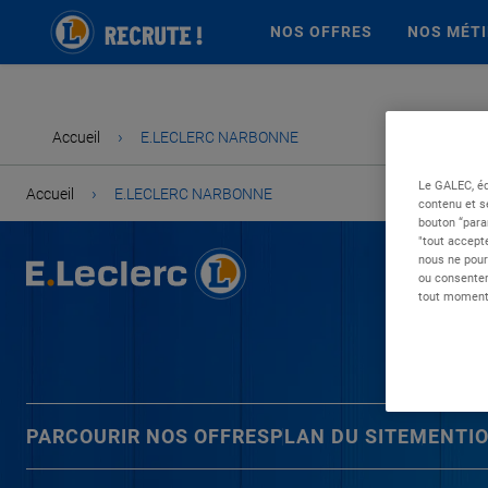
NOS OFFRES
NOS MÉT
›
Accueil
E.LECLERC NARBONNE
Le GALEC, éd
›
Accueil
E.LECLERC NARBONNE
contenu et s
bouton “para
"tout accepte
nous ne pour
ou consentem
tout moment 
PARCOURIR NOS OFFRES
PLAN DU SITE
MENTIO