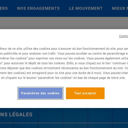
IERS
NOS ENGAGEMENTS
LE MOUVEMENT
MIEUX 
Conti
iteur de ce site, utilise des cookies pour s'assurer du bon fonctionnement du site, pour p
es publicités et pour analyser son trafic. Vous pouvez accéder au centre de paramétrage en
métrer les cookies” pour exprimer vos choix sur les cookies. Vous pouvez également utilis
r" pour autoriser le dépôt de tous les cookies. Enfin, si vous cliquez sur le lien "continuer
rons déposer que des cookies strictement nécessaires au bon fonctionnement du site. Vot
ent des cookies) est enregistré pour ce site pour une durée de 6 mois. Vous pouvez chan
en cliquant sur le bouton "paramétrer les cookies" en bas de chaque page de notre site.
Paramètres des cookies
Tout accepter
NS LÉGALES