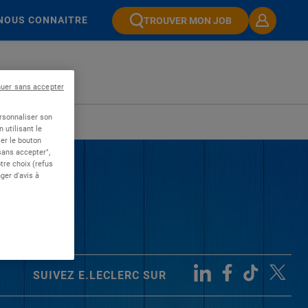
NOUS CONNAITRE
TROUVER MON JOB
nuer sans accepter
ersonnaliser son
 utilisant le
er le bouton
 sans accepter",
re choix (refus
ger d'avis à
SUIVEZ E.LECLERC SUR