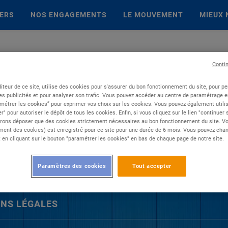
IERS
NOS ENGAGEMENTS
LE MOUVEMENT
MIEUX 
Conti
iteur de ce site, utilise des cookies pour s'assurer du bon fonctionnement du site, pour p
es publicités et pour analyser son trafic. Vous pouvez accéder au centre de paramétrage en
métrer les cookies” pour exprimer vos choix sur les cookies. Vous pouvez également utilis
r" pour autoriser le dépôt de tous les cookies. Enfin, si vous cliquez sur le lien "continuer
rons déposer que des cookies strictement nécessaires au bon fonctionnement du site. Vot
ent des cookies) est enregistré pour ce site pour une durée de 6 mois. Vous pouvez chan
en cliquant sur le bouton "paramétrer les cookies" en bas de chaque page de notre site.
Paramètres des cookies
Tout accepter
NS LÉGALES