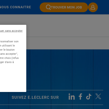
NOUS CONNAITRE
TROUVER MON JOB
nuer sans accepter
ersonnaliser son
 utilisant le
er le bouton
 sans accepter",
re choix (refus
ger d'avis à
SUIVEZ E.LECLERC SUR