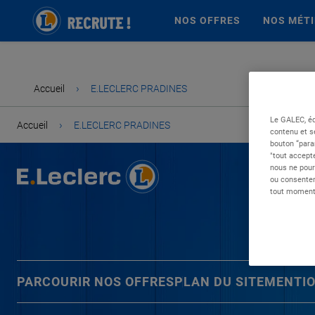
NOS OFFRES
NOS MÉT
›
Accueil
E.LECLERC PRADINES
Le GALEC, éd
›
Accueil
E.LECLERC PRADINES
contenu et s
bouton “para
"tout accepte
nous ne pour
ou consentem
tout moment 
PARCOURIR NOS OFFRES
PLAN DU SITE
MENTIO