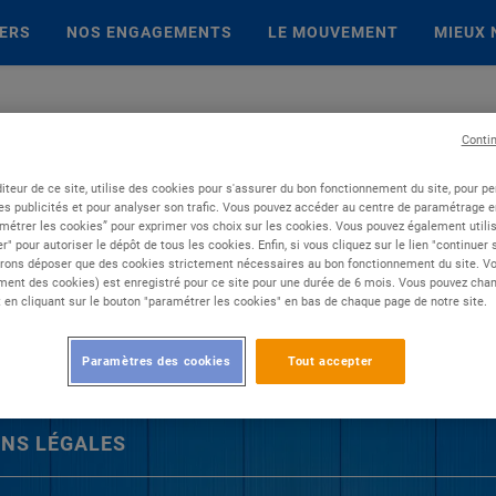
IERS
NOS ENGAGEMENTS
LE MOUVEMENT
MIEUX 
Conti
iteur de ce site, utilise des cookies pour s'assurer du bon fonctionnement du site, pour p
es publicités et pour analyser son trafic. Vous pouvez accéder au centre de paramétrage en
métrer les cookies” pour exprimer vos choix sur les cookies. Vous pouvez également utilis
r" pour autoriser le dépôt de tous les cookies. Enfin, si vous cliquez sur le lien "continuer
rons déposer que des cookies strictement nécessaires au bon fonctionnement du site. Vot
ent des cookies) est enregistré pour ce site pour une durée de 6 mois. Vous pouvez chan
en cliquant sur le bouton "paramétrer les cookies" en bas de chaque page de notre site.
Paramètres des cookies
Tout accepter
NS LÉGALES