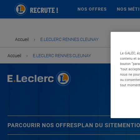
NOS OFFRES
NOS MÉT
›
Accueil
E.LECLERC RENNES CLEUNAY
Le GALEC, éd
›
Accueil
E.LECLERC RENNES CLEUNAY
contenu et s
bouton “para
"tout accepte
nous ne pour
ou consentem
tout moment 
PARCOURIR NOS OFFRES
PLAN DU SITE
MENTIO