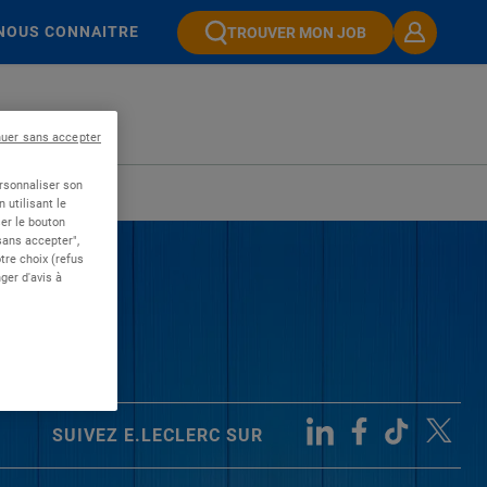
NOUS CONNAITRE
TROUVER MON JOB
nuer sans accepter
ersonnaliser son
 utilisant le
er le bouton
 sans accepter",
re choix (refus
ger d'avis à
SUIVEZ E.LECLERC SUR