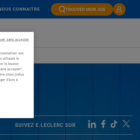
NOUS CONNAITRE
TROUVER MON JOB
nuer sans accepter
ersonnaliser son
 utilisant le
er le bouton
 sans accepter",
re choix (refus
ger d'avis à
SUIVEZ E.LECLERC SUR