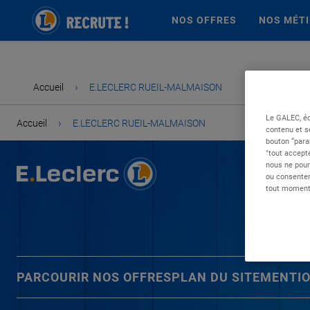
NOS OFFRES
NOS MÉT
›
Accueil
E.LECLERC RUEIL-MALMAISON
Le GALEC, éd
›
Accueil
E.LECLERC RUEIL-MALMAISON
contenu et s
bouton “para
"tout accepte
nous ne pour
ou consentem
tout moment 
PARCOURIR NOS OFFRES
PLAN DU SITE
MENTIO