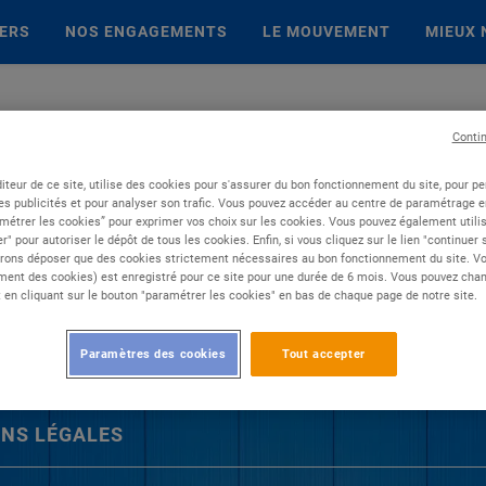
IERS
NOS ENGAGEMENTS
LE MOUVEMENT
MIEUX 
Conti
iteur de ce site, utilise des cookies pour s'assurer du bon fonctionnement du site, pour p
es publicités et pour analyser son trafic. Vous pouvez accéder au centre de paramétrage en
métrer les cookies” pour exprimer vos choix sur les cookies. Vous pouvez également utilis
r" pour autoriser le dépôt de tous les cookies. Enfin, si vous cliquez sur le lien "continuer
rons déposer que des cookies strictement nécessaires au bon fonctionnement du site. Vot
ent des cookies) est enregistré pour ce site pour une durée de 6 mois. Vous pouvez chan
en cliquant sur le bouton "paramétrer les cookies" en bas de chaque page de notre site.
Paramètres des cookies
Tout accepter
NS LÉGALES