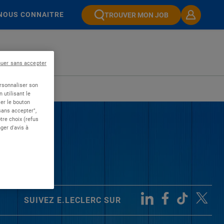
NOUS CONNAITRE
TROUVER MON JOB
nuer sans accepter
ersonnaliser son
 utilisant le
er le bouton
 sans accepter",
re choix (refus
ger d'avis à
SUIVEZ E.LECLERC SUR