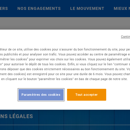
IERS
NOS ENGAGEMENTS
LE MOUVEMENT
MIEUX 
Conti
iteur de ce site, utilise des cookies pour s'assurer du bon fonctionnement du site, pour p
es publicités et pour analyser son trafic. Vous pouvez accéder au centre de paramétrage en
métrer les cookies” pour exprimer vos choix sur les cookies. Vous pouvez également utilis
r" pour autoriser le dépôt de tous les cookies. Enfin, si vous cliquez sur le lien "continuer
rons déposer que des cookies strictement nécessaires au bon fonctionnement du site. Vot
ent des cookies) est enregistré pour ce site pour une durée de 6 mois. Vous pouvez chan
en cliquant sur le bouton "paramétrer les cookies" en bas de chaque page de notre site.
Paramètres des cookies
Tout accepter
NS LÉGALES