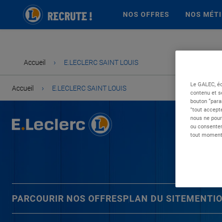
NOS OFFRES
NOS MÉT
›
Accueil
E.LECLERC SAINT LOUIS
Le GALEC, éd
›
Accueil
E.LECLERC SAINT LOUIS
contenu et s
bouton “para
"tout accepte
nous ne pour
ou consentem
tout moment 
PARCOURIR NOS OFFRES
PLAN DU SITE
MENTIO