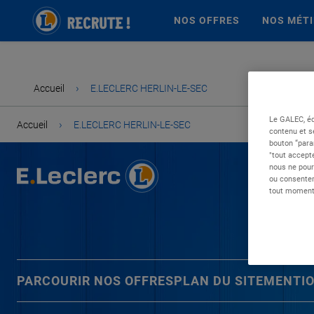
NOS OFFRES
NOS MÉT
›
Accueil
E.LECLERC HERLIN-LE-SEC
Le GALEC, éd
›
Accueil
E.LECLERC HERLIN-LE-SEC
contenu et s
bouton “para
"tout accepte
nous ne pour
ou consentem
tout moment 
PARCOURIR NOS OFFRES
PLAN DU SITE
MENTIO