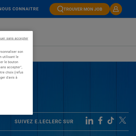
NOUS CONNAITRE
TROUVER MON JOB
nuer sans accepter
ersonnaliser son
 utilisant le
er le bouton
 sans accepter",
re choix (refus
ger d'avis à
SUIVEZ E.LECLERC SUR