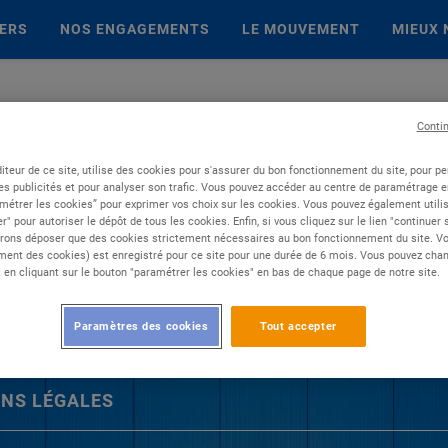
IERS
NOS ENGAGEMENTS
LE MOUVEMENT
MIEUX 
Conti
iteur de ce site, utilise des cookies pour s'assurer du bon fonctionnement du site, pour p
es publicités et pour analyser son trafic. Vous pouvez accéder au centre de paramétrage en
métrer les cookies” pour exprimer vos choix sur les cookies. Vous pouvez également utilis
r" pour autoriser le dépôt de tous les cookies. Enfin, si vous cliquez sur le lien "continuer
rons déposer que des cookies strictement nécessaires au bon fonctionnement du site. Vot
ent des cookies) est enregistré pour ce site pour une durée de 6 mois. Vous pouvez chan
en cliquant sur le bouton "paramétrer les cookies" en bas de chaque page de notre site.
Paramètres des cookies
Tout accepter
NS LÉGALES