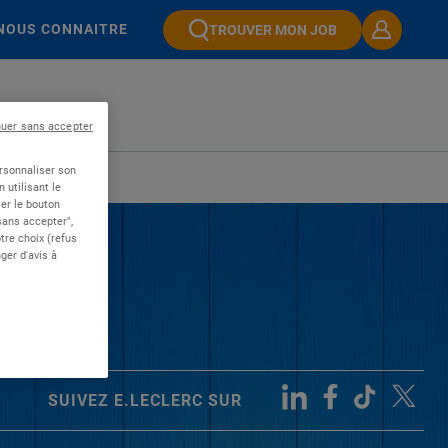
NOUS CONNAITRE
TROUVER MON JOB
nuer sans accepter
ersonnaliser son
 utilisant le
er le bouton
 sans accepter",
re choix (refus
ger d'avis à
SUIVEZ E.LECLERC SUR