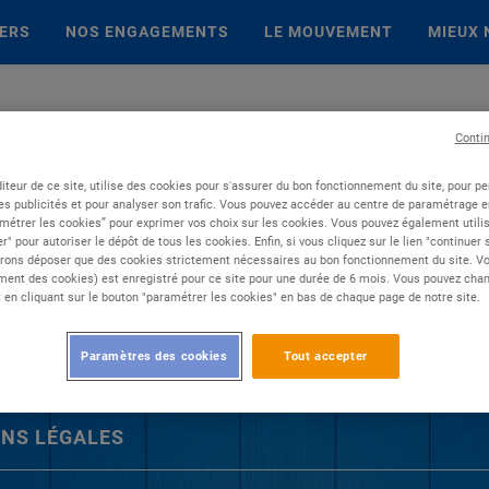
IERS
NOS ENGAGEMENTS
LE MOUVEMENT
MIEUX 
Conti
iteur de ce site, utilise des cookies pour s'assurer du bon fonctionnement du site, pour p
es publicités et pour analyser son trafic. Vous pouvez accéder au centre de paramétrage en
métrer les cookies” pour exprimer vos choix sur les cookies. Vous pouvez également utilis
r" pour autoriser le dépôt de tous les cookies. Enfin, si vous cliquez sur le lien "continuer
rons déposer que des cookies strictement nécessaires au bon fonctionnement du site. Vot
ent des cookies) est enregistré pour ce site pour une durée de 6 mois. Vous pouvez chan
en cliquant sur le bouton "paramétrer les cookies" en bas de chaque page de notre site.
Paramètres des cookies
Tout accepter
NS LÉGALES