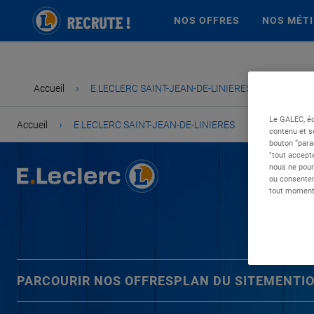
NOS OFFRES
NOS MÉT
›
Accueil
E.LECLERC SAINT-JEAN-DE-LINIERES
Le GALEC, éd
›
Accueil
E.LECLERC SAINT-JEAN-DE-LINIERES
contenu et s
bouton “para
"tout accepte
nous ne pour
ou consentem
tout moment 
PARCOURIR NOS OFFRES
PLAN DU SITE
MENTIO