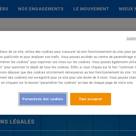
IERS
NOS ENGAGEMENTS
LE MOUVEMENT
MIEUX 
Conti
iteur de ce site, utilise des cookies pour s'assurer du bon fonctionnement du site, pour p
es publicités et pour analyser son trafic. Vous pouvez accéder au centre de paramétrage en
métrer les cookies” pour exprimer vos choix sur les cookies. Vous pouvez également utilis
r" pour autoriser le dépôt de tous les cookies. Enfin, si vous cliquez sur le lien "continuer
rons déposer que des cookies strictement nécessaires au bon fonctionnement du site. Vot
ent des cookies) est enregistré pour ce site pour une durée de 6 mois. Vous pouvez chan
en cliquant sur le bouton "paramétrer les cookies" en bas de chaque page de notre site.
Paramètres des cookies
Tout accepter
NS LÉGALES