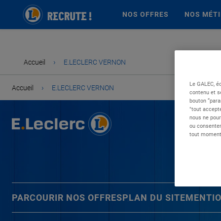
NOS OFFRES
NOS MÉT
›
Accueil
E.LECLERC VERNON
Le GALEC, éd
›
Accueil
E.LECLERC VERNON
contenu et s
bouton “para
"tout accepte
nous ne pour
ou consentem
tout moment 
PARCOURIR NOS OFFRES
PLAN DU SITE
MENTIO