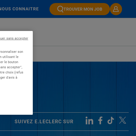
NOUS CONNAITRE
TROUVER MON JOB
nuer sans accepter
ersonnaliser son
 utilisant le
er le bouton
 sans accepter",
re choix (refus
ger d'avis à
SUIVEZ E.LECLERC SUR