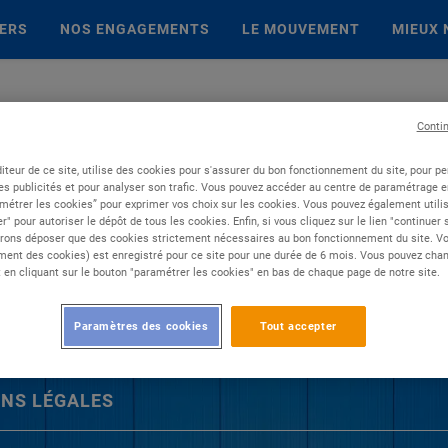
IERS
NOS ENGAGEMENTS
LE MOUVEMENT
MIEUX 
Conti
iteur de ce site, utilise des cookies pour s'assurer du bon fonctionnement du site, pour p
es publicités et pour analyser son trafic. Vous pouvez accéder au centre de paramétrage en
métrer les cookies” pour exprimer vos choix sur les cookies. Vous pouvez également utilis
r" pour autoriser le dépôt de tous les cookies. Enfin, si vous cliquez sur le lien "continuer
rons déposer que des cookies strictement nécessaires au bon fonctionnement du site. Vot
ent des cookies) est enregistré pour ce site pour une durée de 6 mois. Vous pouvez chan
en cliquant sur le bouton "paramétrer les cookies" en bas de chaque page de notre site.
Paramètres des cookies
Tout accepter
NS LÉGALES