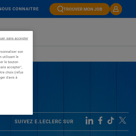
NOUS CONNAITRE
TROUVER MON JOB
nuer sans accepter
ersonnaliser son
 utilisant le
er le bouton
 sans accepter",
re choix (refus
ger d'avis à
SUIVEZ E.LECLERC SUR