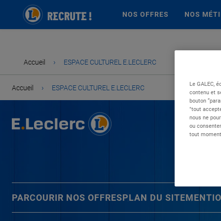
NOS OFFRES
NOS MÉT
›
Accueil
ESPACE CULTUREL E.LECLERC
Le GALEC, éd
›
Accueil
ESPACE CULTUREL E.LECLERC
contenu et s
bouton “para
"tout accepte
nous ne pour
ou consentem
tout moment 
PARCOURIR NOS OFFRES
PLAN DU SITE
MENTIO