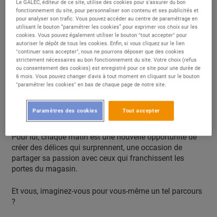
Le GALEC, éditeur de ce site, utilise des cookies pour s'assurer du bon
fonctionnement du site, pour personnaliser son contenu et ses publicités et
C’était alors, pour lui, un pari un peu fou.
pour analyser son trafic. Vous pouvez accéder au centre de paramétrage en
utilisant le bouton “paramétrer les cookies” pour exprimer vos choix sur les
cookies. Vous pouvez également utiliser le bouton "tout accepter" pour
«
On va essayer
», se disait-il alors, sans imaginer que ce
autoriser le dépôt de tous les cookies. Enfin, si vous cliquez sur le lien
choix de carrière l’amènerait à devenir chef pâtissier puis
"continuer sans accepter", nous ne pourrons déposer que des cookies
chef boulanger, à la tête d’une équipe de 12 personnes.
strictement nécessaires au bon fonctionnement du site. Votre choix (refus
ou consentement des cookies) est enregistré pour ce site pour une durée de
6 mois. Vous pouvez changer d'avis à tout moment en cliquant sur le bouton
Aujourd’hui, Mohamed est fier du chemin parcouru. «
Ce
"paramétrer les cookies" en bas de chaque page de notre site.
qui me permet de m’épanouir, c’est de me faire plaisir
et de faire plaisir aux clients
», raconte-t-il, tout en
Paramètres des cookies
Tout accepter
ajustant avec soin les pâtisseries dans la vitrine.
Pour lui, chaque matin est une nouvelle opportunité de
créer des délices qui surprennent, une occasion de
partager sa passion avec ceux qui franchissent les
portes du magasin.
Et vous, imaginez-vous pour vous-même un tel parcours
?