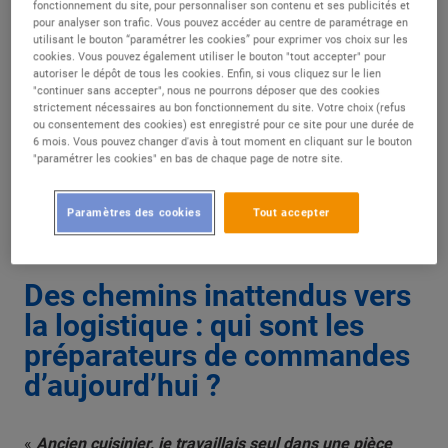
fonctionnement du site, pour personnaliser son contenu et ses publicités et
pour analyser son trafic. Vous pouvez accéder au centre de paramétrage en
utilisant le bouton “paramétrer les cookies” pour exprimer vos choix sur les
Alliant rapidité d’exécution et sens du détail,
cookies. Vous pouvez également utiliser le bouton "tout accepter" pour
ces femmes et hommes sont au centre de la
autoriser le dépôt de tous les cookies. Enfin, si vous cliquez sur le lien
"continuer sans accepter", nous ne pourrons déposer que des cookies
chaîne logistique de la grande distribution.
strictement nécessaires au bon fonctionnement du site. Votre choix (refus
ou consentement des cookies) est enregistré pour ce site pour une durée de
6 mois. Vous pouvez changer d'avis à tout moment en cliquant sur le bouton
Trois d’entre eux témoignent de leur
"paramétrer les cookies" en bas de chaque page de notre site.
quotidien, révélant un métier qui a su se
réinventer face aux nouvelles exigences du
Paramètres des cookies
Tout accepter
commerce moderne.
Des chemins inattendus vers
la logistique : qui sont les
préparateurs de commandes
d’aujourd’hui ?
«
Ancien cuisinier, je travaillais seul dans une pièce