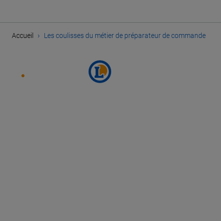
›
Accueil
Les coulisses du métier de préparateur de commande
SUIVEZ E.LECLERC SUR
PARCOURIR NOS OFFRES
PLAN DU SITE
MENTIONS LÉGALES
CHARTE DES DONNÉES PERSONNELLES
GESTION DES DONNÉES PERSONNELLES
COOKIES
PARAMÈTRES DES COOKIES
ACCESSIBILITÉ : PARTIELLEMENT CONFORME